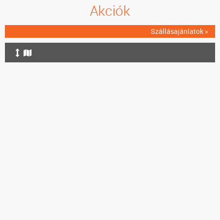
Akciók
Szállásajánlatok »