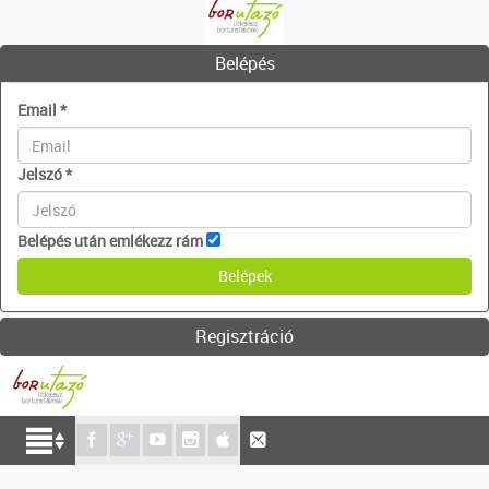
Belépés
Email
*
Jelszó
*
Belépés után emlékezz rám
Regisztráció