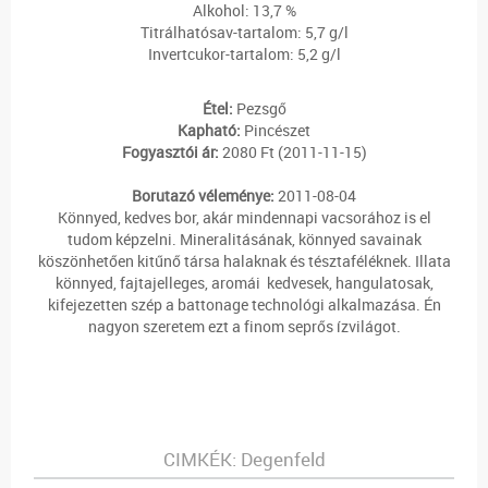
Alkohol: 13,7 %
Titrálhatósav-tartalom: 5,7 g/l
Invertcukor-tartalom: 5,2 g/l
Étel:
Pezsgő
Kapható:
Pincészet
Fogyasztói ár:
2080 Ft (2011-11-15)
Borutazó véleménye:
2011-08-04
Könnyed, kedves bor, akár mindennapi vacsorához is el
tudom képzelni. Mineralitásának, könnyed savainak
köszönhetően kitűnő társa halaknak és tésztaféléknek. Illata
könnyed, fajtajelleges, aromái kedvesek, hangulatosak,
kifejezetten szép a battonage technológi alkalmazása. Én
nagyon szeretem ezt a finom seprős ízvilágot.
CIMKÉK:
Degenfeld