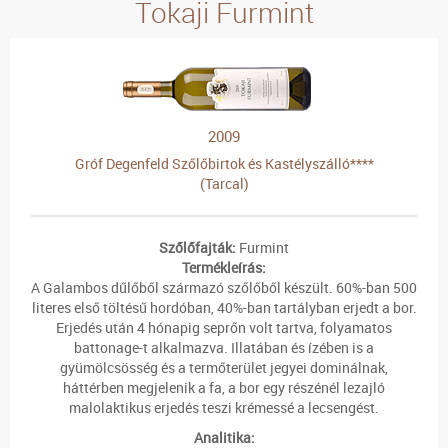
Tokaji Furmint
2009
Gróf Degenfeld Szőlőbirtok és Kastélyszálló****
(Tarcal)
Szőlőfajták:
Furmint
Termékleírás:
A Galambos dűlőből származó szőlőből készült. 60%-ban 500
literes első töltésű hordóban, 40%-ban tartályban erjedt a bor.
Erjedés után 4 hónapig seprőn volt tartva, folyamatos
battonage-t alkalmazva. Illatában és ízében is a
gyümölcsösség és a termőterület jegyei dominálnak,
háttérben megjelenik a fa, a bor egy részénél lezajló
malolaktikus erjedés teszi krémessé a lecsengést.
Analitika: