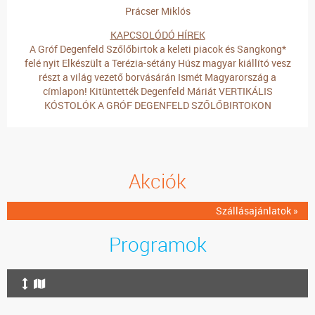
Prácser Miklós
KAPCSOLÓDÓ HÍREK
A Gróf Degenfeld Szőlőbirtok a keleti piacok és Sangkong*
felé nyit
Elkészült a Terézia-sétány
Húsz magyar kiállító vesz
részt a világ vezető borvásárán
Ismét Magyarország a
címlapon!
Kitüntették Degenfeld Máriát
VERTIKÁLIS
KÓSTOLÓK A GRÓF DEGENFELD SZŐLŐBIRTOKON
Akciók
Szállásajánlatok »
Programok