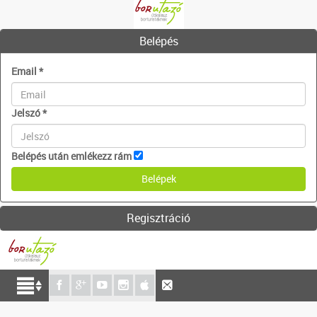
Belépés
Email
*
Jelszó
*
Belépés után emlékezz rám
Regisztráció