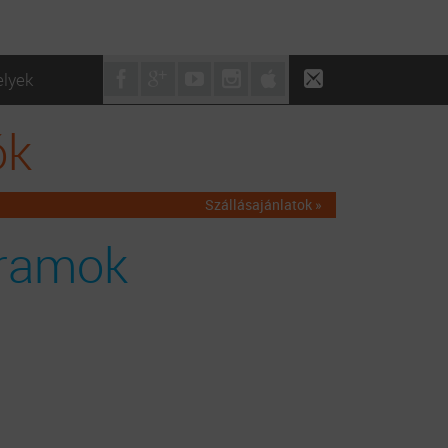
elyek
ók
Szállásajánlatok »
ramok