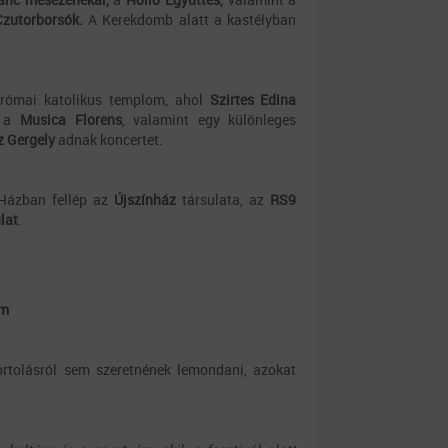
zutorborsók.
A Kerekdomb alatt a kastélyban
római katolikus templom, ahol
Szirtes Edina
, a
Musica Florens
, valamint egy különleges
 Gergely
adnak koncertet.
 Házban fellép az
Újszínház
társulata, az
RS9
lat
.
am
ortolásról sem szeretnének lemondani, azokat