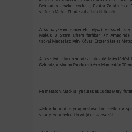
Belmondo zenekar énekese,
Czutor Zoltán
és a
C
vetítik a Malter Filmfesztivál rövidfilmjeit.
A komolyzenei koncertek helyszíne ősszel is a
Mókus
, a
Szent Efrém férfikar
, az
Amadinda
trióval
Madarász Iván, Kővári Eszter Sára
és
Matuz
A fesztivál alatt színházzá alakuló Művelődési
Színház
, a
Manna Produkció
és a
Momentán Társu
Félmaraton, Mád-Tállya futás és Ludas Matyi fut
Akik a kulturális programkavalkád mellett a sp
sportprogramokkal is várják a szervezők.