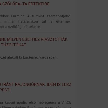
A SZŐLŐFAJTA ÉRTÉKEIRE.
akkor Furmint. A furmint szempontjából
őt immár határainkon túl is éttermek,
t a szőlőfajta értékeire.
NNI, MILYEN ESETHEZ RIASZTOTTÁK
 TŰZOLTÓKAT
yzet alakult ki Lustenau városában.
R IRÁNT RAJONGÓKNAK: IDÉN IS LESZ
PEST!
ja kapuit április első hétvégéjén a VinCE
 Show a Várkert Bazárban. Az ország egyik