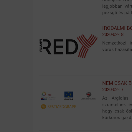
legjobban vár
pezsgő és párl
IRODALMI B
2020-02-18
Nemzetközi i
vörös házasítá
NEM CSAK B
2020-02-17
Az Argiolas 
szüretelnek é
hogy csak ősh
körkörös gazd