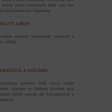
t beltéri boros eseményén több száz bor,
at kóstolására lesz lehetőség.
OR LETT A REDY
rodalmi díjátadó ceremóniát színezett a
s: a REDy.
OR KÉSZÜL A SZŐLŐBŐL
szardíniai birtokon 5000 tonna szőlőt
vente. Mariano és Barbara büszkék arra,
onos fajtáik vannak, így hozzájárulnak a
asághoz.