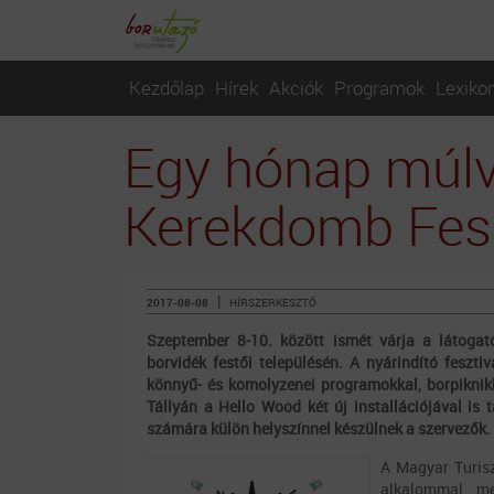
Kezdőlap
Hírek
Akciók
Programok
Lexiko
Egy hónap múlv
Kerekdomb Fesz
|
2017-08-08
HÍRSZERKESZTŐ
Szeptember 8-10. között ismét várja a látogat
borvidék festői településén. A nyárindító feszti
könnyű- és komolyzenei programokkal, borpiknikk
Tállyán a Hello Wood két új installációjával is 
számára külön helyszínnel készülnek a szervezők.
A Magyar Turis
alkalommal me