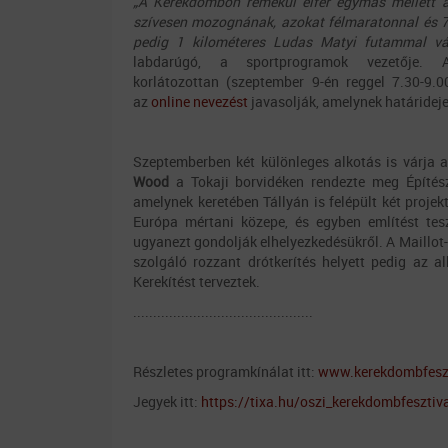
„A Kerekdombon remekül elfér egymás mellett a k
szívesen mozognának, azokat félmaratonnal és 7 
pedig 1 kilométeres Ludas Matyi futammal vá
labdarúgó, a sportprogramok vezetője. 
korlátozottan (szeptember 9-én reggel 7.30-9.00
az
online nevezést
javasolják, amelynek határidej
Szeptemberben két különleges alkotás is várja a
Wood
a Tokaji borvidéken rendezte meg Építész
amelynek keretében Tállyán is felépült két projekt
Európa mértani közepe, és egyben említést tes
ugyanezt gondolják elhelyezkedésükről. A Maillot-
szolgáló rozzant drótkerítés helyett pedig az a
Kerekítést terveztek.
.............................................
Részletes programkínálat itt:
www.kerekdombfesz
Jegyek itt:
https://tixa.hu/oszi_kerekdombfesztiv