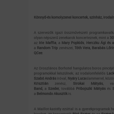
Könnyű-és komolyzenei koncertek, színház, iroda
A szervezők igazi összművészeti programkavalk
olyan népszerű zenekarok koncerteznek, mint a
30
az
Irie Maffia
, a
Mary Popkids
,
Herczku Ági és 
a
Random Trip
zenészei,
Tóth Vera, Barabás Lőri
QCee
.
Az Oroszlános Borhotel hangulatos boros pincéj
programokkal készülnek; az irodalomfelelős
Lack
Szabó András
íróval,
Nyáry Luca
slammerrel, közö
Krisztián
zenész,
Sirokai Mátyás,
v
Band,
a
Szeder,
továbbá
Pribojszki Mátyás
és
a
Belmondo Akusztik
is.
A Maillot-kastély ezúttal is a gyerekprogramok h
kicsiket. Itt koncertezik
Bíró Eszter
és az
Eszter-