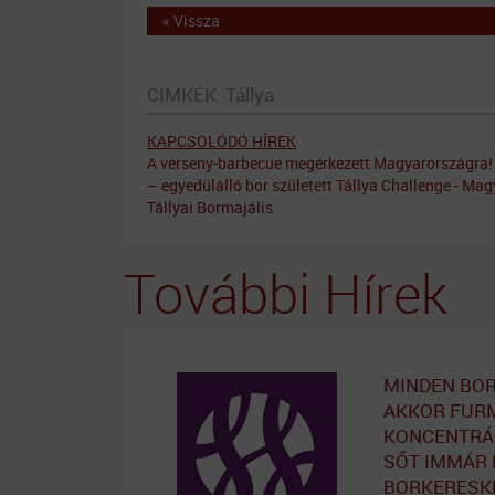
« Vissza
CIMKÉK:
Tállya
KAPCSOLÓDÓ HÍREK
A verseny-barbecue megérkezett Magyarországra!
– egyedülálló bor született
Tállya Challenge - Ma
Tállyai Bormajális
További Hírek
MINDEN BOR
AKKOR FURM
KONCENTRÁL
SŐT IMMÁR 
BORKERESKE