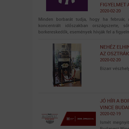
FIGYELMET 
2020-02-20
Minden borbarát tudja, hogy ha február, 
koncentrált időszakban országszerte, s
borkereskedők, események hívják fel a figyelme
NEHÉZ ELHI
AZ OSZTRÁK
2020-02-20
Bizarr vészhel
JÓ HÍR A BO
VINCE BUDA
2020-02-19
Ismét megnyit
Budapest Wine