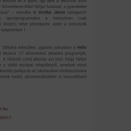
ultúra és a sport, így akik a fesztivál alatt
kilométeres Mád-Tállya futással, a gyerekeket
rjuk”
– mondta el
Hrutka János
válogatott
A sportprogramokra a helyszínen csak
 között) lehet jelentkezni, ezért a szervezők
e szeptember 1.
 Tállyára érkezőket, ugyanis júliusban a
Hello
 Mustra ‘17 elnevezésű oktatási programját,
. A Tállyoló című alkotás azt jelzi, hogy Tállya
z a többi európai településről, amelyek mind
kastély parkja és az iskolaudvar elválasztására
lkotók mobil, játszóeszközként is használható
t.hu
al2017