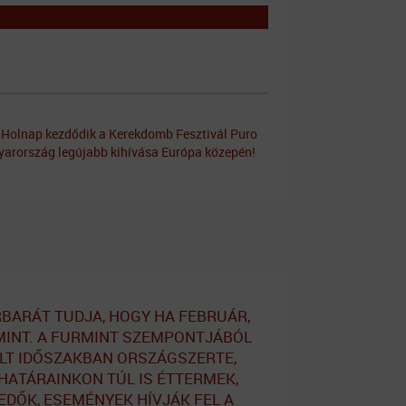
Holnap kezdődik a Kerekdomb Fesztivál
Puro
gyarország legújabb kihívása Európa közepén!
BARÁT TUDJA, HOGY HA FEBRUÁR,
INT. A FURMINT SZEMPONTJÁBÓL
T IDŐSZAKBAN ORSZÁGSZERTE,
HATÁRAINKON TÚL IS ÉTTERMEK,
DŐK, ESEMÉNYEK HÍVJÁK FEL A