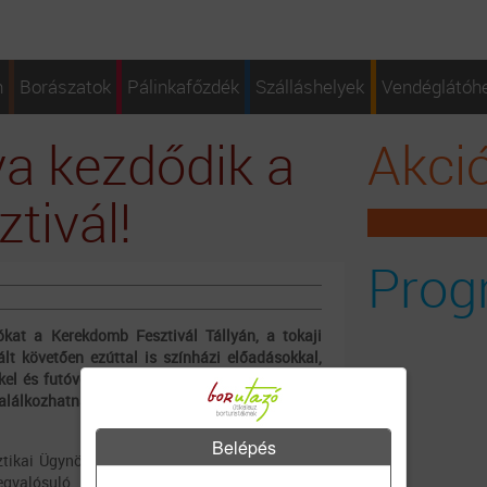
n
Borászatok
Pálinkafőzdék
Szálláshelyek
Vendéglátóh
a kezdődik a
Akci
tivál!
Prog
ókat a Kerekdomb Fesztivál Tállyán, a tokaji
vált követően ezúttal is színházi előadásokkal,
el és futóversennyel várják a fesztiválozókat.
találkozhatnak a látogatók. A sátorral érkezők
Belépés
ztikai Ügynökség támogatásával idén második
gvalósuló Kerekdomb igazi összművészeti