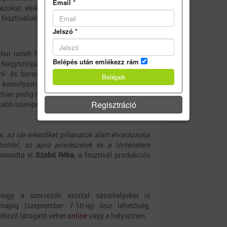
Email
*
 azokat, akik még szeptemberben sem szívesen
 fesztiváloknak.
Jelszó
*
álon ismét hat helyszín várja a látogatókat: a
Belépés után emlékezz rám
 Nagyszínpadán könnyűzenei koncertek, az
i- és boros programok, a Maillot-kastélyban
 komolyzenei koncertek, a Művelődési Házban
ázban pedig népi iparművészek mutatkoznak be.
Regisztráció
sabb szerepet.
; az ide érkezőket pillanatok alatt elvarázsolja
mboldal, az apró pincészetek és a történelem
mondta el
Szabó Réka
, a fesztivál produkciós
hogy a szervezők ezúttal sátorhelyeket is
rnapig (szeptember 7-10-ig) lesz lehetőség,
elkező látogató vehet
online
vagy a helyszínen.