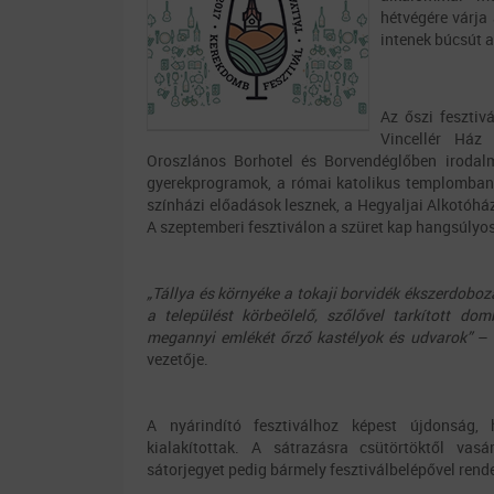
hétvégére várja
intenek búcsút a
Az őszi fesztiv
Vincellér Ház
Oroszlános Borhotel és Borvendéglőben irodalm
gyerekprogramok, a római katolikus templomban
színházi előadások lesznek, a Hegyaljai Alkotóh
A szeptemberi fesztiválon a szüret kap hangsúlyo
„Tállya és környéke a tokaji borvidék ékszerdoboza
a települést körbeölelő, szőlővel tarkított do
megannyi emlékét őrző kastélyok és udvarok”
– 
vezetője.
A nyárindító fesztiválhoz képest újdonság, 
kialakítottak. A sátrazásra csütörtöktől vasá
sátorjegyet pedig bármely fesztiválbelépővel rend