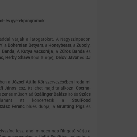
lmi- és gyerekprogramok
áddal várják a látogatókat. A Nagyszínpadon
Y
, a
Bohemian Betyars
, a
Honeybeast
, a
Zuboly
,
a Banda
,
A Kutya vacsorája
, a
Zűrös Banda
és
nc, Herby Shaw
(Soul Surge),
Delov Jávor
és
DJ
ében a
József Attila Kör
szervezésében irodalmi
fi János
lesz. Itt lehet majd találkozni
Cserna-
s zenés műsort ad
Szálinger Balázs
író és
Szűcs
alamint itt koncertezik a
SoulFood
Szász Ferenc
blues duója, a
Grunting Pigs
és
elyszíne lesz, ahol minden nap Ringató várja a
lánc mesezenekar,
a
Holló Együttes,
valamint a