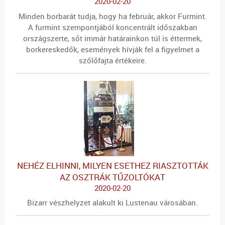
2020-02-20
Minden borbarát tudja, hogy ha február, akkor Furmint.
A furmint szempontjából koncentrált időszakban
országszerte, sőt immár határainkon túl is éttermek,
borkereskedők, események hívják fel a figyelmet a
szőlőfajta értékeire.
NEHÉZ ELHINNI, MILYEN ESETHEZ RIASZTOTTÁK
AZ OSZTRÁK TŰZOLTÓKAT
2020-02-20
Bizarr vészhelyzet alakult ki Lustenau városában.