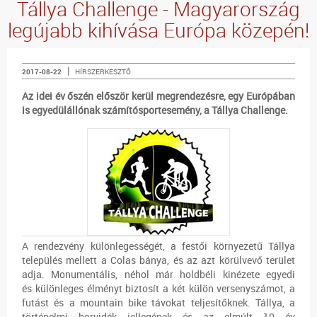
Tállya Challenge - Magyarország
legújabb kihívása Európa közepén!
|
2017-08-22
HÍRSZERKESZTŐ
Az idei év őszén először kerül megrendezésre, egy Európában
is egyedülállónak számítósportesemény, a Tállya Challenge.
A rendezvény különlegességét, a festői környezetű Tállya
település mellett a Colas bánya, és az azt körülvevő terület
adja. Monumentális, néhol már holdbéli kinézete egyedi
és különleges élményt biztosít a két külön versenyszámot, a
futást és a mountain bike távokat teljesítőknek. Tállya, a
történelmi borvidék jellegének és az elmúlt 10 év