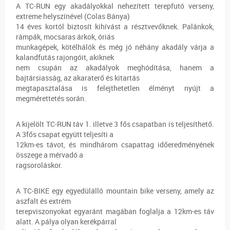
A TC-RUN egy akadályokkal nehezített terepfutó verseny,
extreme helyszínével (Colas Bánya)
14 éves kortól biztosít kihívást a résztvevőknek. Palánkok,
rámpák, mocsaras árkok, óriás
munkagépek, kötélhálók és még jó néhány akadály várja a
kalandfutás rajongóit, akiknek
nem csupán az akadályok meghódítása, hanem a
bajtársiasság, az akaraterő és kitartás
megtapasztalása is felejthetetlen élményt nyújt a
megmérettetés során.
A kijelölt TC-RUN táv 1. illetve 3 fős csapatban is teljesíthető.
A 3fős csapat együtt teljesíti a
12km-es távot, és mindhárom csapattag időeredményének
összege a mérvadó a
ragsoroláskor.
A TC-BIKE egy egyedülálló mountain bike verseny, amely az
aszfalt és extrém
terepviszonyokat egyaránt magában foglalja a 12km-es táv
alatt. A pálya olyan kerékpárral