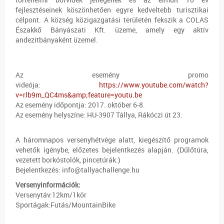
fejlesztéseinek köszönhetően egyre kedveltebb turisztikai
célpont. A község közigazgatási területén fekszik a COLAS
Északkő Bányászati Kft. üzeme, amely egy aktív
andezitbányaként üzemel.
Az esemény promo
videója:
https://www.youtube.com/watch?
v=rlb9m_QC4ms&amp;feature=youtu.be
Az esemény időpontja: 2017. október 6-8.
Az esemény helyszíne: HU-3907 Tállya, Rákóczi út 23.
A háromnapos versenyhétvége alatt, kiegészítő programok
vehetők igénybe, előzetes bejelentkezés alapján. (Dűlőtúra,
vezetett borkóstolók, pincetúrák.)
Bejelentkezés: info@tallyachallenge.hu
Versenyinformációk:
Versenytáv:12km/1kör
Sportágak:Futás/MountainBike