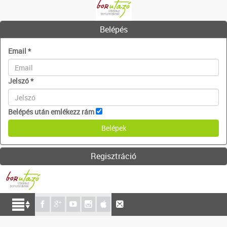
Belépés
Email
*
Jelszó
*
Belépés után emlékezz rám
Regisztráció