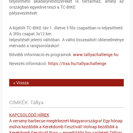
teljesíthető akadályrendszereket is tartalmaz, amely az
országban egyedivé teszi a TC-BIKE
pályavezetését.
A kijelölt TC-BIKE táv 1. illetve 3 fős csapatban is teljesíthető.
A 3fős csapat 3x12 km
teljesítését jelenti váltóban. A váltó összeadott időeredménye
mérvadó a rangsoroláskor!
Bővebb információ és programok:
www.tallyachallenge.hu
Nevezés információ:
https://tixa.hu/tallyachallenge
« Vissza
CIMKÉK:
Tállya
KAPCSOLÓDÓ HÍREK
A verseny-barbecue megérkezett Magyarországra!
Egy hónap
múlva kezdődik a Kerekdomb Fesztivál!
Holnap kezdődik a
Kerekdomb Fesztivál
Puro – egyedülálló bor született
Tállyai