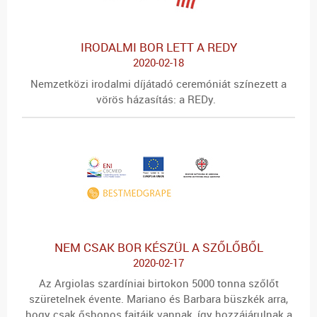
IRODALMI BOR LETT A REDY
2020-02-18
Nemzetközi irodalmi díjátadó ceremóniát színezett a
vörös házasítás: a REDy.
NEM CSAK BOR KÉSZÜL A SZŐLŐBŐL
2020-02-17
Az Argiolas szardíniai birtokon 5000 tonna szőlőt
szüretelnek évente. Mariano és Barbara büszkék arra,
hogy csak őshonos fajtáik vannak, így hozzájárulnak a