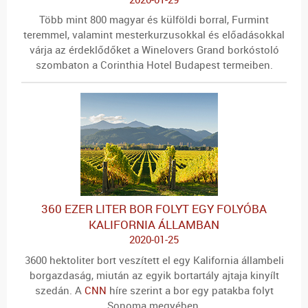
Több mint 800 magyar és külföldi borral, Furmint
teremmel, valamint mesterkurzusokkal és előadásokkal
várja az érdeklődőket a Winelovers Grand borkóstoló
szombaton a Corinthia Hotel Budapest termeiben.
360 EZER LITER BOR FOLYT EGY FOLYÓBA
KALIFORNIA ÁLLAMBAN
2020-01-25
3600 hektoliter bort veszített el egy Kalifornia állambeli
borgazdaság, miután az egyik bortartály ajtaja kinyílt
szedán. A
CNN
híre szerint a bor egy patakba folyt
Sonoma megyében.