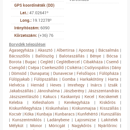
GPS koordináták (DD)
Lat.:
47.02641º
Long.:
19.12278º
Irányítószám:
6090
Körzetszám:
(+36) 76
Borvidék települései
Ágasegyháza
|
Akasztó
|
Albertirsa
|
Apostag
|
Bácsalmás
|
Bácsszőlős
|
Ballószög
|
Balotaszállás
|
Bénye
|
Bócsa
|
Borota
|
Bugac
|
Cegléd
|
Ceglédbercel
|
Cibakháza
|
Csemő
|
Csengőd
|
Csépa
|
Cserkeszőlő
|
Csikéria
|
Csólyospálos
|
Dány
|
Dömsöd
|
Dunapataj
|
Dunavecse
|
Felsőlajos
|
Fülöpháza
|
Fülöpjakab
|
Fülöpszállás
|
Gomba
|
Harkakötöny
|
Harta
|
Helvécia
|
Hernád
|
Heves
|
Imrehegy
|
Inárcs
|
Izsák
|
Jakabszállás
|
Jánoshalma
|
Jászberény
|
Jászszentandrás
|
Jászszentlászló
|
Kakucs
|
Kaskantyú
|
Kecel
|
Kecskemét
|
Kelebia
|
Kéleshalom
|
Kerekegyháza
|
Kiskőrös
|
Kiskunfélegyháza
|
Kiskunhalas
|
Kiskunmajsa
|
Kisszállás
|
Kocsér
|
Kóka
|
Kunbaja
|
Kunbaracs
|
Kunfehértó
|
Kunszállás
|
Kunszentmiklós
|
Ladánybene
|
Lajosmizse
|
Lakitelek
|
Mélykút
|
Monor
|
Móricgát
|
Nagykőrös
|
Nyárlőrinc
|