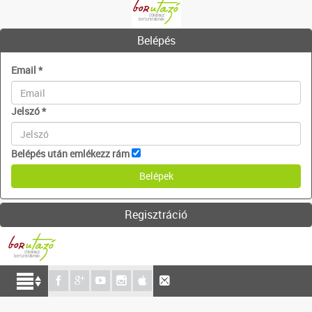
Belépés
Email
*
Jelszó
*
Belépés után emlékezz rám
Regisztráció