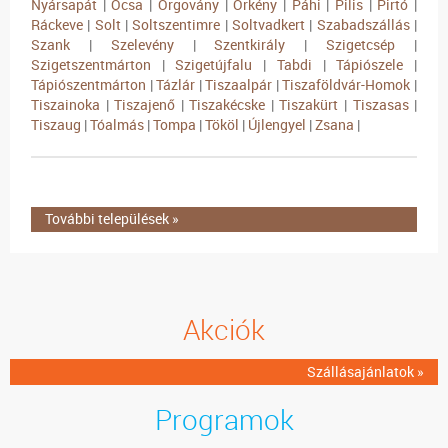
Nyársapát
|
Ócsa
|
Orgovány
|
Örkény
|
Páhi
|
Pilis
|
Pirtó
|
Ráckeve
|
Solt
|
Soltszentimre
|
Soltvadkert
|
Szabadszállás
|
Szank
|
Szelevény
|
Szentkirály
|
Szigetcsép
|
Szigetszentmárton
|
Szigetújfalu
|
Tabdi
|
Tápiószele
|
Tápiószentmárton
|
Tázlár
|
Tiszaalpár
|
Tiszaföldvár-Homok
|
Tiszainoka
|
Tiszajenő
|
Tiszakécske
|
Tiszakürt
|
Tiszasas
|
Tiszaug
|
Tóalmás
|
Tompa
|
Tököl
|
Újlengyel
|
Zsana
|
További települések »
Akciók
Szállásajánlatok »
Programok