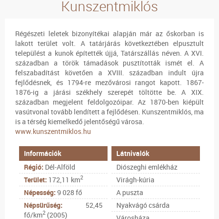
Kunszentmiklós
Régészeti leletek bizonyítékai alapján már az őskorban is
lakott terület volt. A tatárjárás következtében elpusztult
települést a kunok építették újjá, Tatárszállás néven. A XVI.
században a török támadások pusztították ismét el. A
felszabadítást követően a XVIII. században indult újra
fejlődésnek, és 1794-re mezővárosi rangot kapott. 1867-
1876-ig a járási székhely szerepét töltötte be. A XIX.
században megjelent feldolgozóipar. Az 1870-ben kiépült
vasútvonal tovább lendített a fejlődésen. Kunszentmiklós, ma
is a térség kiemelkedő jelentőségű városa.
www.kunszentmiklos.hu
Információk
Látnivalók
Régió:
Dél-Alföld
Diószeghi emlékház
2
Terület:
172,11 km
Virágh-kúria
Népesség:
9 028 fő
A puszta
Népsürűség:
52,45
Nyakvágó csárda
2
fő/km
(2005)
Városháza