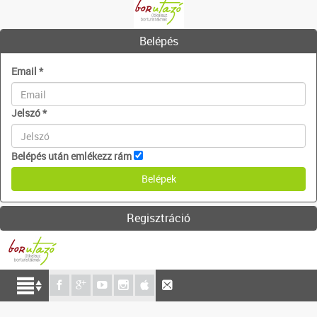
Belépés
Email
*
Jelszó
*
Belépés után emlékezz rám
Regisztráció