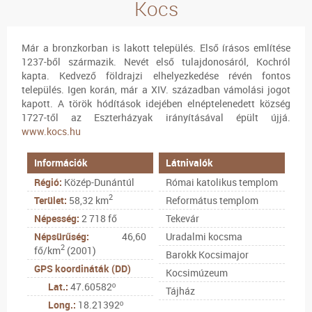
Kocs
Már a bronzkorban is lakott település. Első írásos említése
1237-ből származik. Nevét első tulajdonosáról, Kochról
kapta. Kedvező földrajzi elhelyezkedése révén fontos
település. Igen korán, már a XIV. században vámolási jogot
kapott. A török hódítások idejében elnéptelenedett község
1727-től az Eszterházyak irányításával épült újjá.
www.kocs.hu
Információk
Látnivalók
Régió:
Közép-Dunántúl
Római katolikus templom
2
Terület:
58,32 km
Református templom
Népesség:
2 718 fő
Tekevár
Népsürűség:
46,60
Uradalmi kocsma
2
fő/km
(2001)
Barokk Kocsimajor
GPS koordináták (DD)
Kocsimúzeum
Lat.:
47.60582º
Tájház
Long.:
18.21392º