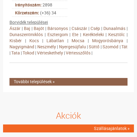
Irányítószám:
2898
Körzetszám:
(+36) 34
Borvidék települései
Ászár
|
Baj
|
Bajót
|
Bársonyos
|
Császár
|
Csép
|
Dunaalmás
|
Dunaszentmiklós
|
Esztergom
|
Ete
|
Kerékteleki
|
Kesztölc
|
Kisbér
|
Kocs
|
Lábatlan
|
Mocsa
|
Mogyorósbánya
|
Nagyigmánd
|
Neszmély
|
Nyergesújfalu
|
Süttő
|
Szomód
|
Tát
|
Tata
|
Tokod
|
Vérteskethely
|
Vértesszőlős
|
További települések »
Akciók
Szállásajánlatok »