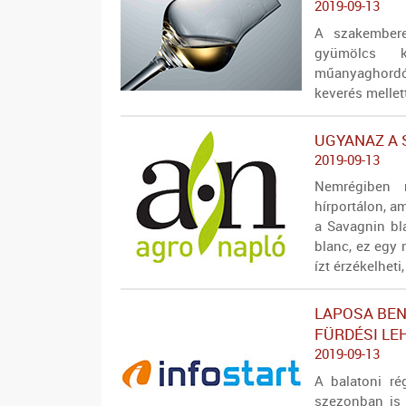
2019-09-13
A szakembere
gyümölcs k
műanyaghordób
keverés mellet
UGYANAZ A 
2019-09-13
Nemrégiben 
hírportálon, a
a Savagnin bl
blanc, ez egy 
ízt érzékelheti
LAPOSA BEN
FÜRDÉSI LE
2019-09-13
A balatoni ré
szezonban is 