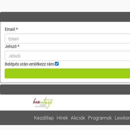
Email
*
Jelszó
*
Belépés után emlékezz rám
Kezdőlap
Hírek
Akciók
Programok
Lexiko