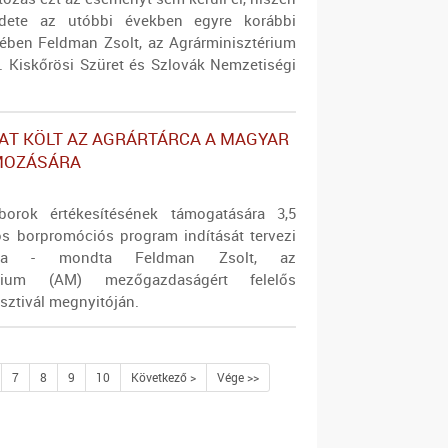
dete az utóbbi években egyre korábbi
ben Feldman Zsolt, az Agrárminisztérium
I. Kiskőrösi Szüret és Szlovák Nemzetiségi
AT KÖLT AZ AGRÁRTÁRCA A MAGYAR
MOZÁSÁRA
orok értékesítésének támogatására 3,5
tos borpromóciós program indítását tervezi
rca - mondta Feldman Zsolt, az
térium (AM) mezőgazdaságért felelős
sztivál megnyitóján.
7
8
9
10
Következő >
Vége >>