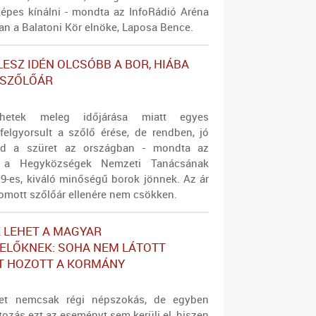
épes kínálni - mondta az InfoRádió Aréna
n a Balatoni Kör elnöke, Laposa Bence.
LESZ IDÉN OLCSÓBB A BOR, HIÁBA
 SZŐLŐÁR
hetek meleg időjárása miatt egyes
felgyorsult a szőlő érése, de rendben, jó
ad a szüret az országban - mondta az
n a Hegyközségek Nemzeti Tanácsának
2019-es, kiváló minőségű borok jönnek. Az ár
yomott szőlőár ellenére nem csökken.
 LEHET A MAGYAR
ELŐKNEK: SOHA NEM LÁTOTT
T HOZOTT A KORMÁNY
et nemcsak régi népszokás, de egyben
ltozás ezt az eseményt sem kerüli el, hiszen