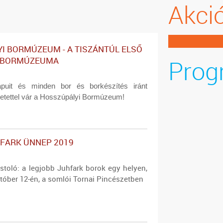
Akci
I BORMÚZEUM - A TISZÁNTÚL ELSŐ
Prog
V BORMÚZEUMA
apuit és minden bor és borkészítés iránt
retettel vár a Hosszúpályi Bormúzeum!
FARK ÜNNEP 2019
stoló: a legjobb Juhfark borok egy helyen,
tóber 12-én, a somlói Tornai Pincészetben