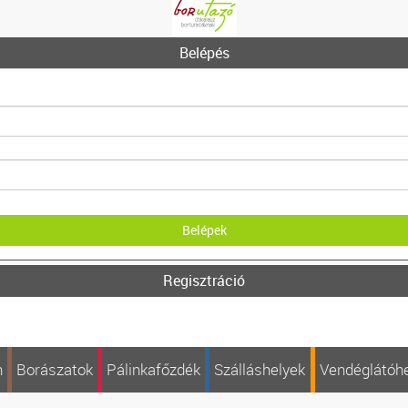
Belépés
Regisztráció
n
Borászatok
Pálinkafőzdék
Szálláshelyek
Vendéglátóh