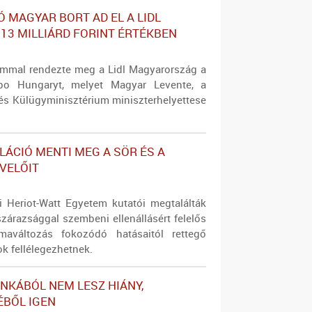
IÓ MAGYAR BORT AD EL A LIDL
13 MILLIÁRD FORINT ÉRTÉKBEN
ommal rendezte meg a Lidl Magyarország a
po Hungaryt, melyet Magyar Levente, a
és Külügyminisztérium miniszterhelyettese
ÁCIÓ MENTI MEG A SÖR ÉS A
VELŐIT
i Heriot-Watt Egyetem kutatói megtalálták
zárazsággal szembeni ellenállásért felelős
ímaváltozás fokozódó hatásaitól rettegő
 fellélegezhetnek.
NKÁBÓL NEM LESZ HIÁNY,
BŐL IGEN