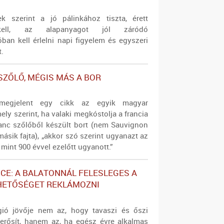
k szerint a jó pálinkához tiszta, érett
ell, az alapanyagot jól záródó
an kell érlelni napi figyelem és egyszeri
t.
SZŐLŐ, MÉGIS MÁS A BOR
megjelent egy cikk az egyik magyar
mely szerint, ha valaki megkóstolja a francia
anc szőlőből készült bort (nem Sauvignon
másik fajta), „akkor szó szerint ugyanazt az
, mint 900 évvel ezelőtt ugyanott.”
CE: A BALATONNÁL FELESLEGES A
HETŐSÉGET REKLÁMOZNI
gió jövője nem az, hogy tavaszi és őszi
erősít, hanem az, ha egész évre alkalmas