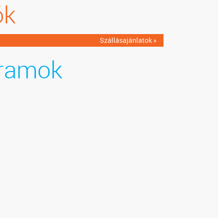
ók
Szállásajánlatok »
ramok