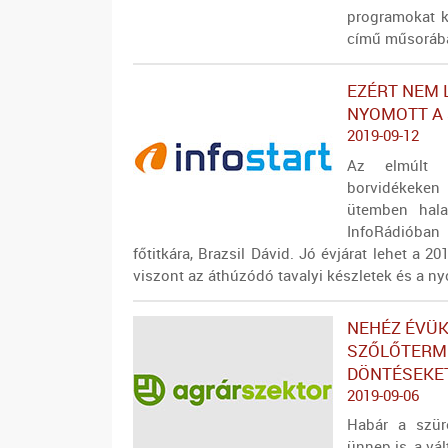
programokat k
című műsorába
EZÉRT NEM 
NYOMOTT A
2019-09-12
Az elmúlt 
borvidékeken 
ütemben hal
InfoRádióba
főtitkára, Brazsil Dávid. Jó évjárat lehet a 
viszont az áthúzódó tavalyi készletek és a n
NEHÉZ ÉVÜK
SZŐLŐTERM
DÖNTÉSEKE
2019-09-06
Habár a szür
ünnep is, a vá