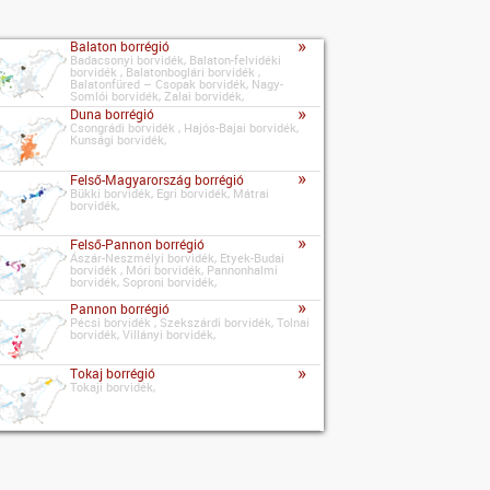
»
Balaton borrégió
Badacsonyi borvidék, Balaton-felvidéki
borvidék , Balatonboglári borvidék ,
Balatonfüred – Csopak borvidék, Nagy-
Somlói borvidék, Zalai borvidék,
»
Duna borrégió
Csongrádi borvidék , Hajós-Bajai borvidék,
Kunsági borvidék,
»
Felső-Magyarország borrégió
Bükki borvidék, Egri borvidék, Mátrai
borvidék,
»
Felső-Pannon borrégió
Ászár-Neszmélyi borvidék, Etyek-Budai
borvidék , Móri borvidék, Pannonhalmi
borvidék, Soproni borvidék,
»
Pannon borrégió
Pécsi borvidék , Szekszárdi borvidék, Tolnai
borvidék, Villányi borvidék,
»
Tokaj borrégió
Tokaji borvidék,