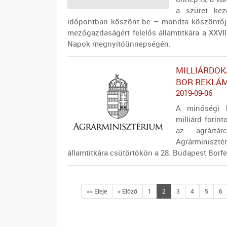
a szüret kez
időpontban köszönt be – mondta köszöntőjé
mezőgazdaságért felelős államtitkára a XXVI
Napok megnyitóünnepségén.
MILLIÁRDOK
BOR REKLÁ
2019-09-06
A minőségi b
milliárd forin
az agrártá
Agrárminisz
államtitkára csütörtökön a 28. Budapest Borfe
<< Eleje
< Előző
1
2
3
4
5
6