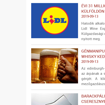
ÉVI 31 MILL
KÜLFÖLDÖN 
2019-09-13
Hatodik alkal
Lidl Wine Ex
Külgazdasági 
nyitott meg.
GÉNMANIPUL
WHISKY KED
2019-09-13
Az edinburgh-
az árpának a s
génjét. A kl
mezőgazdászok
BARACKPÁLI
CSERESZNYÉ