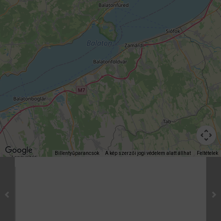
Billentyűparancsok
A kép szerzői jogi védelem alatt állhat
Feltételek