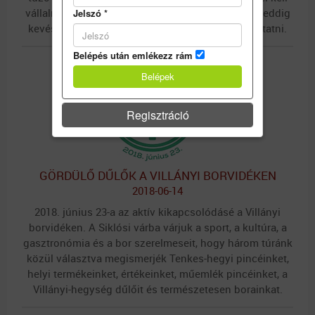
vállalnia. A felelősségteljes limonádé-készítésről eddig
Jelszó
*
kevés szó esett, mi most ezen szeretnénk változtatni.
Belépés után emlékezz rám
Regisztráció
GÖRDÜLŐ DŰLŐK A VILLÁNYI BORVIDÉKEN
2018-06-14
2018. június 23-a az aktív kikapcsolódásé a Villányi
borvidéken. A Siklósi várba várjuk a sport, a kultúra, a
gasztronómia és a bor szerelmeseit, hogy három túránk
közül választva megismerjék Tenkes-hegyi pincéinket,
helyi termékeinket, értékeinket, műemlék pincéinket, a
Villányi-hegység dűlőit és természetesen borainkat.