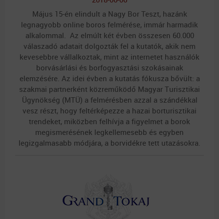
Május 15-én elindult a Nagy Bor Teszt, hazánk
legnagyobb online boros felmérése, immár harmadik
alkalommal. Az elmúlt két évben összesen 60.000
válaszadó adatait dolgozták fel a kutatók, akik nem
kevesebbre vállalkoztak, mint az internetet használók
borvásárlási és borfogyasztási szokásainak
elemzésére. Az idei évben a kutatás fókusza bővült: a
szakmai partnerként közreműködő Magyar Turisztikai
Ügynökség (MTÜ)
a felmérésben azzal a szándékkal
vesz részt, hogy feltérképezze a hazai borturisztikai
trendeket, miközben felhívja a figyelmet a borok
megismerésének legkellemesebb és egyben
legizgalmasabb módjára, a borvidékre tett utazásokra.