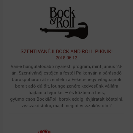
SZENTIVÁNÉJI BOCK AND ROLL PIKNIK!
2018-06-12
Van-e hangulatosabb nyáresti program, mint június 23-
án, Szentivánéj estéjén a festői Palkonyán a párásodó
borospoháron át szemlélni a Fekete-hegy világbajnok
borait adó dűlőit, lounge zenére kedvesünk vállára
hajtani a fejünket – és közben a friss,
gyümölcsös Bock&Roll borok eddigi évjáratait kóstolni,
visszakóstolni, majd megint visszakóstolni?