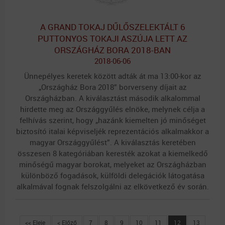
A GRAND TOKAJ DŰLŐSZELEKTÁLT 6
PUTTONYOS TOKAJI ASZÚJA LETT AZ
ORSZÁGHÁZ BORA 2018-BAN
2018-06-06
Ünnepélyes keretek között adták át ma 13:00-kor az
„Országház Bora 2018” borverseny díjait az
Országházban. A kiválasztást második alkalommal
hirdette meg az Országgyűlés elnöke, melynek célja a
felhívás szerint, hogy „hazánk kiemelten jó minőséget
biztosító italai képviseljék reprezentációs alkalmakkor a
magyar Országgyűlést”. A kiválasztás keretében
összesen 8 kategóriában keresték azokat a kiemelkedő
minőségű magyar borokat, melyeket az Országházban
különböző fogadások, külföldi delegációk látogatása
alkalmával fognak felszolgálni az elkövetkező év során.
<< Eleje
< Előző
7
8
9
10
11
12
13