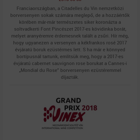
Franciaországban, a Citadelles du Vin nemzetközi
borversenyen sokak számára meglepő, de a hozzáértők
körében már-már természetes siker koronázta a
soltvadkerti Font Pincészet 2017-es kövidinka borát,
melyet aranyéremre érdemesnek talált a zsűri. Hír még,
hogy ugyanezen a versenyen a kékfrankos rosé 2017
évjáratú boruk ezüstérmes lett. S ha már e könnyed
bortípusnál tartunk, említsük meg, hogy a 2017-es
évjáratú cabernet sauvignon rose borukat a Cannes-i
„Mondial du Rose” borversenyen ezüstéremmel
díjazták.