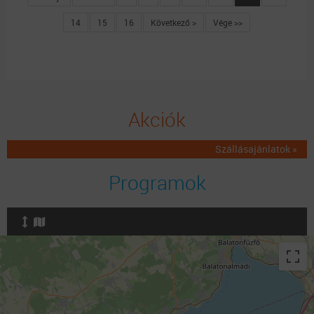
14
15
16
Következő >
Vége >>
Akciók
Szállásajánlatok »
Programok