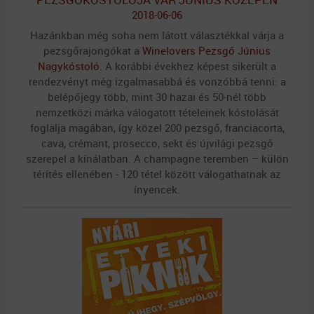
2018-06-06
Hazánkban még soha nem látott választékkal várja a
pezsgőrajongókat a
Winelovers Pezsgő Június
Nagykóstoló
. A korábbi évekhez képest sikerült a
rendezvényt még izgalmasabbá és vonzóbbá tenni: a
belépőjegy több, mint 30 hazai és 50-nél több
nemzetközi márka válogatott tételeinek kóstolását
foglalja magában, így közel 200 pezsgő, franciacorta,
cava, crémant, prosecco, sekt és újvilági pezsgő
szerepel a kínálatban. A champagne teremben – külön
térítés ellenében - 120 tétel között válogathatnak az
ínyencek.