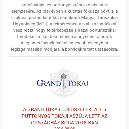
borvásárlási és borfogyasztási szokásainak
elemzésére. Az idei évben a kutatás fókusza bővült: a
szakmai partnerként közreműködő Magyar Turisztikai
Ügynökség (MTÜ)
a felmérésben azzal a szándékkal
vesz részt, hogy feltérképezze a hazai borturisztikai
trendeket, miközben felhívja a figyelmet a borok
megismerésének legkellemesebb és egyben
legizgalmasabb módjára, a borvidékre tett utazásokra.
A GRAND TOKAJ DŰLŐSZELEKTÁLT 6
PUTTONYOS TOKAJI ASZÚJA LETT AZ
ORSZÁGHÁZ BORA 2018-BAN
2018-06-06