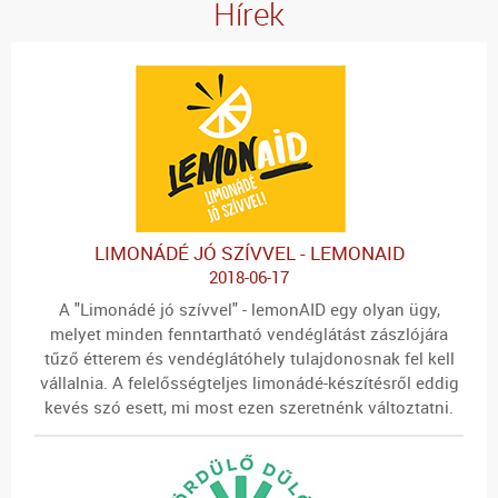
Hírek
LIMONÁDÉ JÓ SZÍVVEL - LEMONAID
2018-06-17
A "Limonádé jó szívvel" - lemonAID egy olyan ügy,
melyet minden fenntartható vendéglátást zászlójára
tűző étterem és vendéglátóhely tulajdonosnak fel kell
vállalnia. A felelősségteljes limonádé-készítésről eddig
kevés szó esett, mi most ezen szeretnénk változtatni.