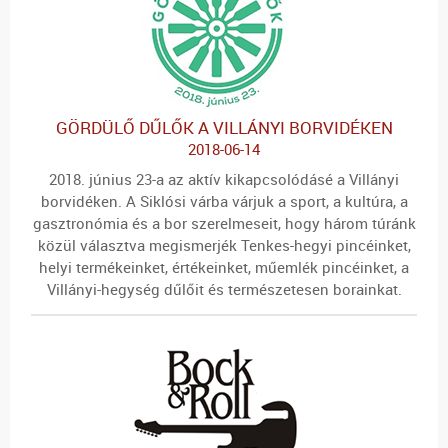
GÖRDÜLŐ DŰLŐK A VILLÁNYI BORVIDÉKEN
2018-06-14
2018. június 23-a az aktív kikapcsolódásé a Villányi
borvidéken. A Siklósi várba várjuk a sport, a kultúra, a
gasztronómia és a bor szerelmeseit, hogy három túránk
közül választva megismerjék Tenkes-hegyi pincéinket,
helyi termékeinket, értékeinket, műemlék pincéinket, a
Villányi-hegység dűlőit és természetesen borainkat.