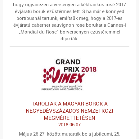
hogy ugyanezen a versenyen a kékfrankos rosé 2017
évjáratú boruk ezüstérmes lett. S ha már e könnyed
bortípusnál tartunk, említsük meg, hogy a 2017-es
évjáratú cabernet sauvignon rose borukat a Cannes-i
„Mondial du Rose” borversenyen ezüstéremmel
díjazták.
TAROLTAK A MAGYAR BOROK A
NEGYEDÉVSZÁZADOS NEMZETKÖZI
MEGMÉRETTETÉSEN
2018-06-07
Május 26-27. között mutatták be a jubileumi, 25.