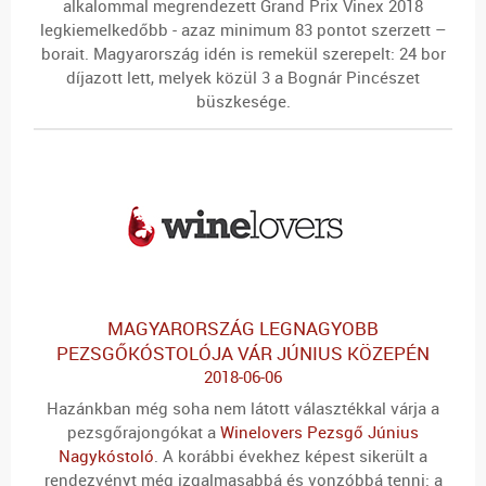
alkalommal megrendezett Grand Prix Vinex 2018
legkiemelkedőbb - azaz minimum 83 pontot szerzett –
borait. Magyarország idén is remekül szerepelt: 24 bor
díjazott lett, melyek közül 3 a Bognár Pincészet
büszkesége.
MAGYARORSZÁG LEGNAGYOBB
PEZSGŐKÓSTOLÓJA VÁR JÚNIUS KÖZEPÉN
2018-06-06
Hazánkban még soha nem látott választékkal várja a
pezsgőrajongókat a
Winelovers Pezsgő Június
Nagykóstoló
. A korábbi évekhez képest sikerült a
rendezvényt még izgalmasabbá és vonzóbbá tenni: a