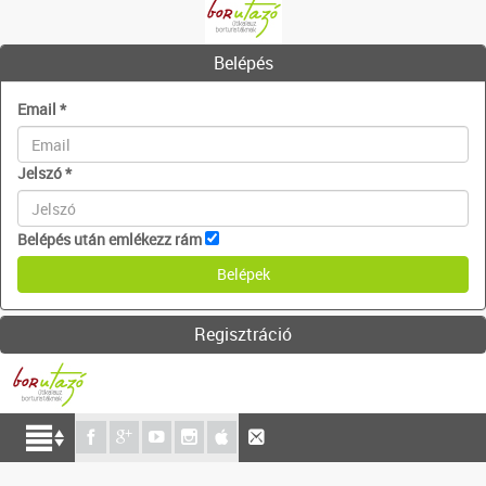
Belépés
Email
*
Jelszó
*
Belépés után emlékezz rám
Regisztráció