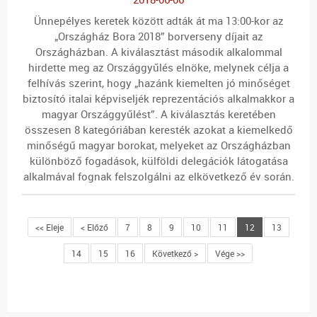
Ünnepélyes keretek között adták át ma 13:00-kor az
„Országház Bora 2018” borverseny díjait az
Országházban. A kiválasztást második alkalommal
hirdette meg az Országgyűlés elnöke, melynek célja a
felhívás szerint, hogy „hazánk kiemelten jó minőséget
biztosító italai képviseljék reprezentációs alkalmakkor a
magyar Országgyűlést”. A kiválasztás keretében
összesen 8 kategóriában keresték azokat a kiemelkedő
minőségű magyar borokat, melyeket az Országházban
különböző fogadások, külföldi delegációk látogatása
alkalmával fognak felszolgálni az elkövetkező év során.
<< Eleje
< Előző
7
8
9
10
11
12
13
14
15
16
Következő >
Vége >>