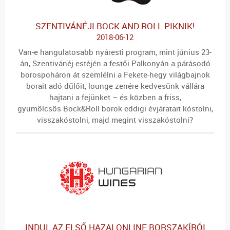
SZENTIVÁNÉJI BOCK AND ROLL PIKNIK!
2018-06-12
Van-e hangulatosabb nyáresti program, mint június 23-
án, Szentivánéj estéjén a festői Palkonyán a párásodó
borospoháron át szemlélni a Fekete-hegy világbajnok
borait adó dűlőit, lounge zenére kedvesünk vállára
hajtani a fejünket – és közben a friss,
gyümölcsös Bock&Roll borok eddigi évjáratait kóstolni,
visszakóstolni, majd megint visszakóstolni?
INDUL AZ ELSŐ HAZAI ONLINE BORSZAKÍRÓI