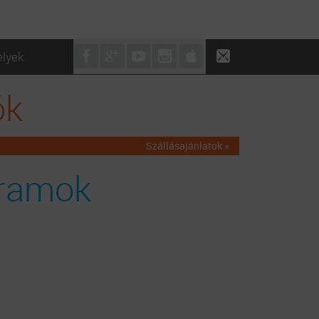
elyek
ók
Szállásajánlatok »
ramok