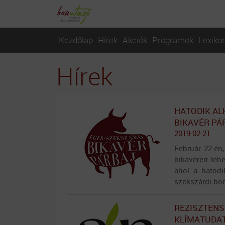
Kezdőlap
Hírek
Akciók
Programok
Lexiko
Hírek
HATODIK AL
BIKAVÉR PÁ
2019-02-21
Február 22-én
bikavéreit leh
ahol a hatodi
szekszárdi bor
REZISZTENS
KLÍMATUDA