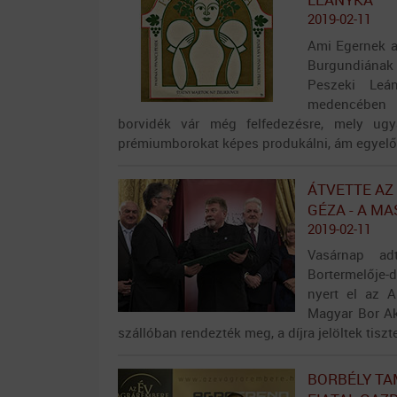
2019-02-11
Ami Egernek a
Burgundiának
Peszeki Leá
medencében 
borvidék vár még felfedezésre, mely ugy
prémiumborokat képes produkálni, ám egyelőre
ÁTVETTE AZ
GÉZA - A M
2019-02-11
Vasárnap ad
Bortermelője-
nyert el az A
Magyar Bor Ak
szállóban rendezték meg, a díjra jelöltek tiszte
BORBÉLY TA