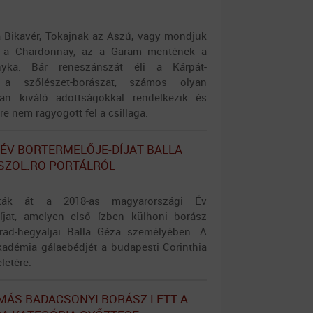
 Bikavér, Tokajnak az Aszú, vagy mondjuk
 a Chardonnay, az a Garam mentének a
nyka. Bár reneszánszát éli a Kárpát-
a szőlészet-borászat, számos olyan
an kiváló adottságokkal rendelkezik és
 nem ragyogott fel a csillaga.
 ÉV BORTERMELŐJE-DÍJAT BALLA
ASZOL.RO PORTÁLRÓL
ták át a 2018-as magyarországi Év
díjat, amelyen első ízben külhoni borász
rad-hegyaljai Balla Géza személyében. A
adémia gálaebédjét a budapesti Corinthia
letére.
MÁS BADACSONYI BORÁSZ LETT A