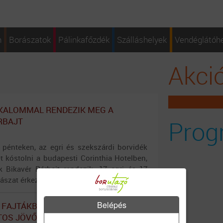
n
Borászatok
Pálinkafőzdék
Szálláshelyek
Vendéglátóh
Akci
KALOMMAL RENDEZIK MEG A
Prog
RBAJT
, pénteken, az egri és szekszárdi borvidék
et kóstolni a budapesti Corinthia Hotelben,
k Bikavér Párbajt rendezik. 17 egri és 17
ászat érkezik a nagyközönség elé.
Belépés
 FAJTÁKBAN LÁTJÁK A
TOS JÖVŐT