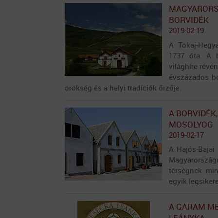
MAGYARORSZ
BORVIDÉK
2019-02-19
A Tokaj-Hegya
1737 óta. A 
világhíre révé
évszázados bo
örökség és a helyi tradíciók őrzője.
A BORVIDÉK
MOSOLYOG
2019-02-17
A Hajós-Bajai
Magyarország
térségnek mi
egyik legsiker
A GARAM ME
LEÁNYKA