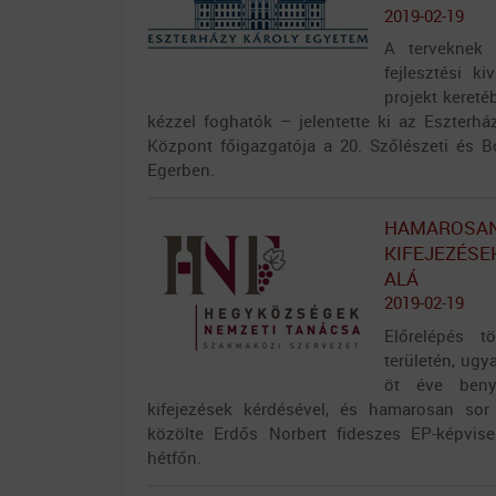
2019-02-19
A terveknek 
fejlesztési k
projekt keret
kézzel foghatók – jelentette ki az Eszterhá
Központ főigazgatója a 20. Szőlészeti és B
Egerben.
HAMAROSAN
KIFEJEZÉSE
ALÁ
2019-02-19
Előrelépés 
területén, ugy
öt éve beny
kifejezések kérdésével, és hamarosan sor
közölte Erdős Norbert fideszes EP-képvise
hétfőn.