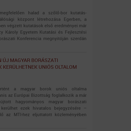
megfelelően halad a szőlő-bor kutatás-
iválósági központ létrehozása Egerben, a
ében végzett kutatások első eredményei már
zy Károly Egyetem Kutatási és Fejlesztési
orászati Konferencia megnyitóján szerdán
 ÚJ MAGYAR BORÁSZATI
K KERÜLHETNEK UNIÓS OLTALOM
történt a magyar borok uniós oltalma
anis az Európai Bizottság foglalkozik a már
újtott hagyományos magyar borászati
 kerülhet ezek hivatalos bejegyzésére –
lő az MTI-hez eljuttatott közleményében