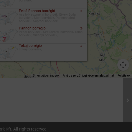
borvidék,
»
Felső-Pannon borrégió
Ászár-Neszmélyi borvidék, Etyek-Budai
borvidék , Móri borvidék, Pannonhalmi
borvidék, Soproni borvidék,
»
Pannon borrégió
Pécsi borvidék , Szekszárdi borvidék, Tolnai
borvidék, Villányi borvidék,
»
Tokaj borrégió
Tokaji borvidék,
Billentyűparancsok
A kép szerzői jogi védelem alatt állhat
Feltételek
 Kft. All rights reserved