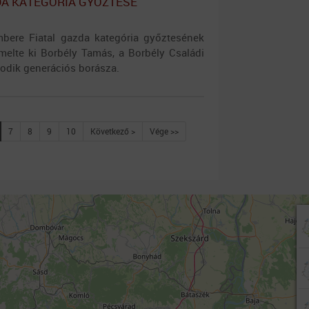
DA KATEGÓRIA GYŐZTESE
bere Fiatal gazda kategória győztesének
emelte ki Borbély Tamás, a Borbély Családi
odik generációs borásza.
7
8
9
10
Következő >
Vége >>