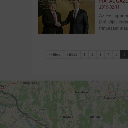
FIATAL GAZ
2019-02-11
Az Év agrárem
járó díjat érd
Pincészet más
<< Eleje
< Előző
1
2
3
4
5
6