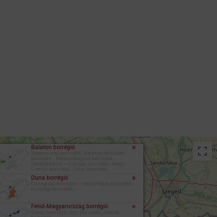
»
Balaton borrégió
Badacsonyi borvidék, Balaton-felvidéki
borvidék , Balatonboglári borvidék ,
Balatonfüred – Csopak borvidék, Nagy-
Somlói borvidék, Zalai borvidék,
»
Duna borrégió
Csongrádi borvidék , Hajós-Bajai borvidék,
Kunsági borvidék,
»
Felső-Magyarország borrégió
Bükki borvidék, Egri borvidék, Mátrai