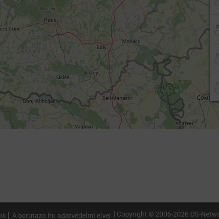
Copyright © 2006-2026 DS-Network
ok
A borutazo.hu adatvédelmi elvei