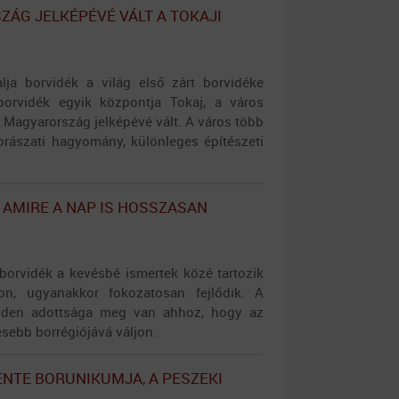
ÁG JELKÉPÉVÉ VÁLT A TOKAJI
lja borvidék a világ első zárt borvidéke
borvidék egyik központja Tokaj, a város
n Magyarország jelképévé vált. A város több
rászati hagyomány, különleges építészeti
, AMIRE A NAP IS HOSSZASAN
 borvidék a kevésbé ismertek közé tartozik
on, ugyanakkor fokozatosan fejlődik. A
nden adottsága meg van ahhoz, hogy az
esebb borrégiójává váljon.
NTE BORUNIKUMJA, A PESZEKI