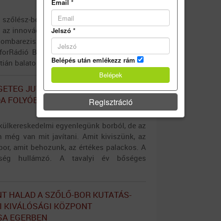
Email
*
szőlész-borász konferencia legutóbb a
az innováció témakörét járta körbe. Szóba
Jelszó
*
ombarezisztens szőlőfajták is, ezekről
nforRádió Brazsil Dávidot, a Hegyközségek
Belépés után emlékezz rám
tián balatonfüredi borászt.
GETEG JUTOTT EXPORTRA -
A FOLYÓBORKÉNT
Regisztráció
 külkereskedelmi egyenlegünk borból, de az
n még van mit javítani. Amit kiviszünk, az
bor, amit behozunk, az értékes palackos. A
iség hullámzó. A tavalyi év bőséges
NT HALAD A SZŐLŐ-BOR KUTATÁS-
I KIVÁLÓSÁGI KÖZPONT
SA EGERBEN