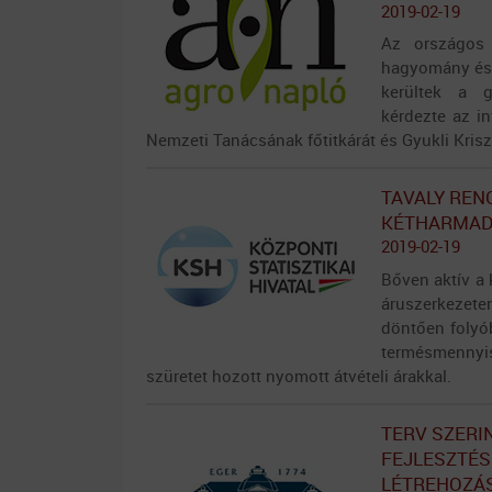
2019-02-19
Az országos 
hagyomány és 
kerültek a g
kérdezte az i
Nemzeti Tanácsának főtitkárát és Gyukli Krisz
TAVALY REN
KÉTHARMAD
2019-02-19
Bőven aktív a
áruszerkezete
döntően folyó
termésmenny
szüretet hozott nyomott átvételi árakkal.
TERV SZERI
FEJLESZTÉS
LÉTREHOZÁ