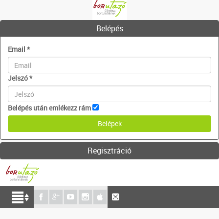
Belépés
Email
*
Jelszó
*
Belépés után emlékezz rám
Regisztráció