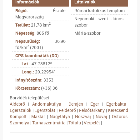
Információk
Látnivalók
Régió:
Észak-
Római katolikus templom
Magyarország
Nepomuki szent János-
2
Terület:
21,78 km
szobor
Népesség:
805 fő
Mária-szobor
Népsürűség:
36,96
2
fő/km
(2001)
GPS koordináták (DD)
Lat.:
47.78812º
Long.:
20.22954º
Irányítószám:
3353
Körzetszám:
(+36) 36
Borvidék települései
Aldebrő
|
Andornaktálya
|
Demjén
|
Eger
|
Egerbakta
|
Egerszalók
|
Egerszólát
|
Feldebrő
|
Felsőtárkány
|
Kerecsend
|
Kompolt
|
Maklár
|
Nagytálya
|
Noszvaj
|
Novaj
|
Ostoros
|
Szomolya
|
Tarnaszentmária
|
Tófalu
|
Verpelét
|