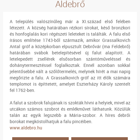
Aldebrő
A település valószínűleg már a XI.század első felében
létezett. A község határában rézkori sírokat, késő bronzkori
és honfoglalás kori régészeti leleteket is találták. A falu első
írásos említése 1743-ből származik, amikor Grassalkovich
Antal gróf a középkorban elpusztult Debrővár (ma Feldebrő)
határában svábok betelepítésével új falut alapított. A
letelepedett zsellérek elsősorban szántóműveléssel és
dohánytermesztéssel foglalkoztak. Ennél azonban sokkal
jelentősebbé vált a szőlőtermelés, melynek hírét a mai napig
megőrizte a falu. A Grassalkovich gróf az itt élők számára
templomot is építtetett, amelyet Eszterházy Károly szentelt
fel 1762-ben.
A falut a szobrok falujának is szokták hívni a helyiek, mivel az
utcákon számos szobrot és emlékművet láthatunk. Közülük
talán az egyik legszebb a Mária-szobor. A híres debrői
borokat megkóstolhatjuk a falu pincéiben.
www.aldebro.hu