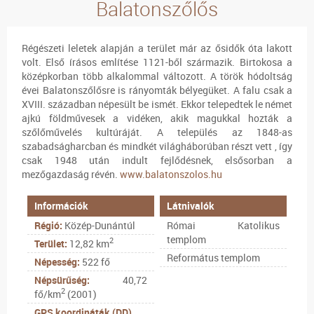
Balatonszőlős
Régészeti leletek alapján a terület már az ősidők óta lakott
volt. Első írásos említése 1121-ből származik. Birtokosa a
középkorban több alkalommal változott. A török hódoltság
évei Balatonszőlősre is rányomták bélyegüket. A falu csak a
XVIII. században népesült be ismét. Ekkor telepedtek le német
ajkú földművesek a vidéken, akik magukkal hozták a
szőlőművelés kultúráját. A település az 1848-as
szabadságharcban és mindkét világháborúban részt vett , így
csak 1948 után indult fejlődésnek, elsősorban a
mezőgazdaság révén.
www.balatonszolos.hu
Információk
Látnivalók
Régió:
Közép-Dunántúl
Római Katolikus
templom
2
Terület:
12,82 km
Református templom
Népesség:
522 fő
Népsürűség:
40,72
2
fő/km
(2001)
GPS koordináták (DD)