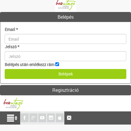
Belépés
Email
*
Jelszó
*
Belépés után emlékezz rám
Regisztráció