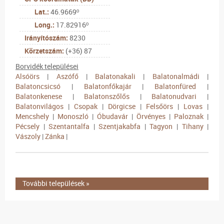
Lat.:
46.9669º
Long.:
17.82916º
Irányítószám:
8230
Körzetszám:
(+36) 87
Borvidék települései
Alsóörs
|
Aszófő
|
Balatonakali
|
Balatonalmádi
|
Balatoncsicsó
|
Balatonfőkajár
|
Balatonfüred
|
Balatonkenese
|
Balatonszőlős
|
Balatonudvari
|
Balatonvilágos
|
Csopak
|
Dörgicse
|
Felsőörs
|
Lovas
|
Mencshely
|
Monoszló
|
Óbudavár
|
Örvényes
|
Paloznak
|
Pécsely
|
Szentantalfa
|
Szentjakabfa
|
Tagyon
|
Tihany
|
Vászoly
|
Zánka
|
További települések »