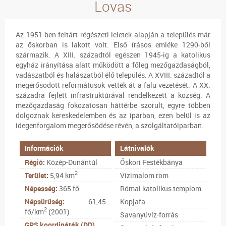
Lovas
Az 1951-ben feltárt régészeti leletek alapján a település már
az őskorban is lakott volt. Első írásos emléke 1290-ből
származik. A XIII. századtól egészen 1945-ig a katolikus
egyház irányítása alatt működött a főleg mezőgazdaságból,
vadászatból és halászatból élő település. A XVIII. századtól a
megerősödött reformátusok vették át a falu vezetését. A XX.
századra fejlett infrastruktúrával rendelkezett a község. A
mezőgazdaság fokozatosan háttérbe szorult, egyre többen
dolgoznak kereskedelemben és az iparban, ezen belül is az
idegenforgalom megerősödése révén, a szolgáltatóiparban.
Információk
Látnivalók
Régió:
Közép-Dunántúl
Őskori Festékbánya
2
Terület:
5,94 km
Vízimalom rom
Népesség:
365 fő
Római katolikus templom
Népsürűség:
61,45
Kopjafa
2
fő/km
(2001)
Savanyúvíz-forrás
GPS koordináták (DD)