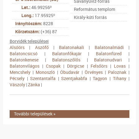
Savanyúvíz-forrás
Lat.:
46.99256º
Református templom
Long.:
17.95925º
Király-kúti forrás
Irányítószám:
8228
Körzetszám:
(+36) 87
Borvidék települései
Alsóörs
|
Aszófő
|
Balatonakali
|
Balatonalmádi
|
Balatoncsicsó
|
Balatonfőkajár
|
Balatonfüred
|
Balatonkenese
|
Balatonszőlős
|
Balatonudvari
|
Balatonvilágos
|
Csopak
|
Dörgicse
|
Felsőörs
|
Lovas
|
Mencshely
|
Monoszló
|
Óbudavár
|
Örvényes
|
Paloznak
|
Pécsely
|
Szentantalfa
|
Szentjakabfa
|
Tagyon
|
Tihany
|
Vászoly
|
Zánka
|
További települések »