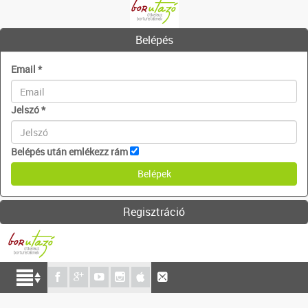
Belépés
Email
*
Jelszó
*
Belépés után emlékezz rám
Regisztráció