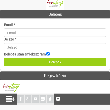
Belépés
Email
*
Jelszó
*
Belépés után emlékezz rám
Regisztráció