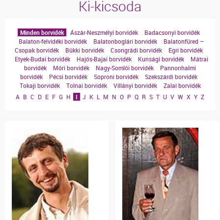
Ki-kicsoda
Minden borvidék
Ászár-Neszmélyi borvidék
Badacsonyi borvidék
Balaton-felvidéki borvidék
Balatonboglári borvidék
Balatonfüred –
Csopak borvidék
Bükki borvidék
Csongrádi borvidék
Egri borvidék
Etyek-Budai borvidék
Hajós-Bajai borvidék
Kunsági borvidék
Mátrai
borvidék
Móri borvidék
Nagy-Somlói borvidék
Pannonhalmi
borvidék
Pécsi borvidék
Soproni borvidék
Szekszárdi borvidék
Tokaji borvidék
Tolnai borvidék
Villányi borvidék
Zalai borvidék
A
B
C
D
E
F
G
H
I
J
K
L
M
N
O
P
Q
R
S
T
U
V
W
X
Y
Z