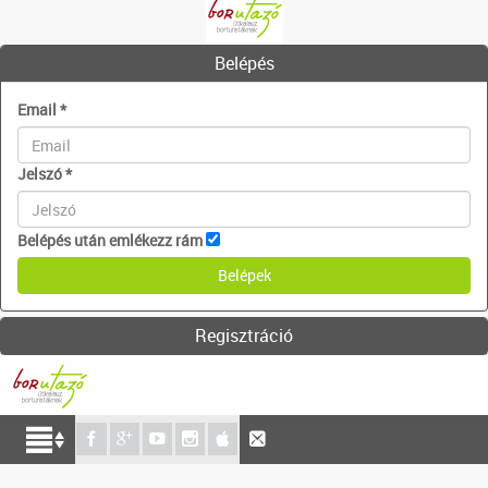
Belépés
Email
*
Jelszó
*
Belépés után emlékezz rám
Regisztráció