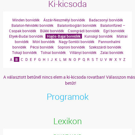
Ki-kicsoda
Minden borvidék
Ászár-Neszmélyi borvidék
Badacsonyi borvidék
Balaton-felvidéki borvidék
Balatonboglári borvidék
Balatonfüred –
Csopak borvidék
Bükki borvidék
Csongrádi borvidék
Egri borvidék
Etyek-Budai borvidék
Hajós-Bajai borvidék
Kunsági borvidék
Mátrai
borvidék
Móri borvidék
Nagy-Somlói borvidék
Pannonhalmi
borvidék
Pécsi borvidék
Soproni borvidék
Szekszárdi borvidék
Tokaji borvidék
Tolnai borvidék
Villányi borvidék
Zalai borvidék
A
B
C
D
E
F
G
H
I
J
K
L
M
N
O
P
Q
R
S
T
U
V
W
X
Y
Z
A választott betűnél nincs elem a ki-kicsoda rovatban! Válasszon más
betűt!
Programok
Lexikon