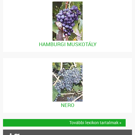
HAMBURGI MUSKOTÁLY
NERO
További lexikon tartalmak »