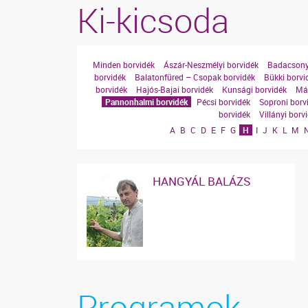
Ki-kicsoda
Minden borvidék
Ászár-Neszmélyi borvidék
Badacsony
borvidék
Balatonfüred – Csopak borvidék
Bükki borvi
borvidék
Hajós-Bajai borvidék
Kunsági borvidék
Mát
Pannonhalmi borvidék
Pécsi borvidék
Soproni borv
borvidék
Villányi borv
A
B
C
D
E
F
G
H
I
J
K
L
M
HANGYÁL BALÁZS
Programok