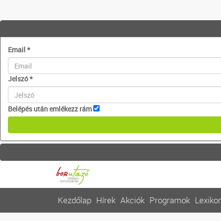
Email
*
Jelszó
*
Belépés után emlékezz rám
Kezdőlap
Hírek
Akciók
Programok
Lexiko