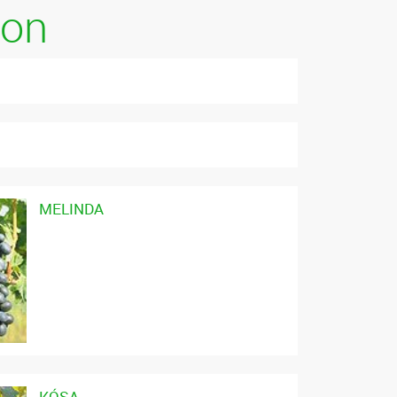
kon
MELINDA
KÓSA