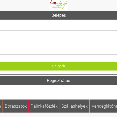
Belépés
Regisztráció
n
Borászatok
Pálinkafőzdék
Szálláshelyek
Vendéglátóh