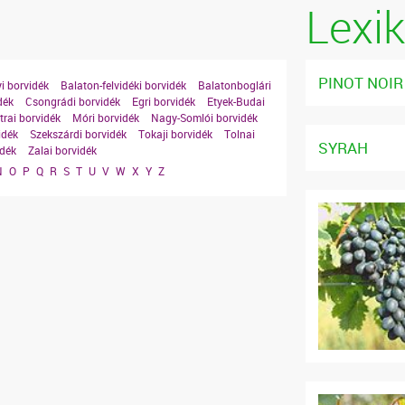
Lexi
PINOT NOIR
i borvidék
Balaton-felvidéki borvidék
Balatonboglári
dék
Csongrádi borvidék
Egri borvidék
Etyek-Budai
rai borvidék
Móri borvidék
Nagy-Somlói borvidék
idék
Szekszárdi borvidék
Tokaji borvidék
Tolnai
SYRAH
idék
Zalai borvidék
N
O
P
Q
R
S
T
U
V
W
X
Y
Z