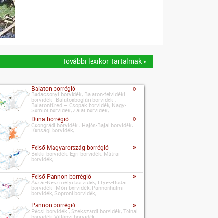
További lexikon tartalmak »
»
Balaton borrégió
Badacsonyi borvidék, Balaton-felvidéki
borvidék , Balatonboglári borvidék ,
Balatonfüred – Csopak borvidék, Nagy-
Somlói borvidék, Zalai borvidék,
»
Duna borrégió
Csongrádi borvidék , Hajós-Bajai borvidék,
Kunsági borvidék,
»
Felső-Magyarország borrégió
Bükki borvidék, Egri borvidék, Mátrai
borvidék,
»
Felső-Pannon borrégió
Ászár-Neszmélyi borvidék, Etyek-Budai
borvidék , Móri borvidék, Pannonhalmi
borvidék, Soproni borvidék,
»
Pannon borrégió
Pécsi borvidék , Szekszárdi borvidék, Tolnai
borvidék, Villányi borvidék,