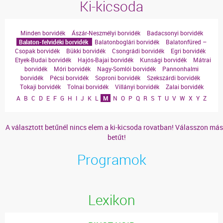
Ki-kicsoda
Minden borvidék
Ászár-Neszmélyi borvidék
Badacsonyi borvidék
Balaton-felvidéki borvidék
Balatonboglári borvidék
Balatonfüred –
Csopak borvidék
Bükki borvidék
Csongrádi borvidék
Egri borvidék
Etyek-Budai borvidék
Hajós-Bajai borvidék
Kunsági borvidék
Mátrai
borvidék
Móri borvidék
Nagy-Somlói borvidék
Pannonhalmi
borvidék
Pécsi borvidék
Soproni borvidék
Szekszárdi borvidék
Tokaji borvidék
Tolnai borvidék
Villányi borvidék
Zalai borvidék
A
B
C
D
E
F
G
H
I
J
K
L
M
N
O
P
Q
R
S
T
U
V
W
X
Y
Z
A választott betűnél nincs elem a ki-kicsoda rovatban! Válasszon más
betűt!
Programok
Lexikon