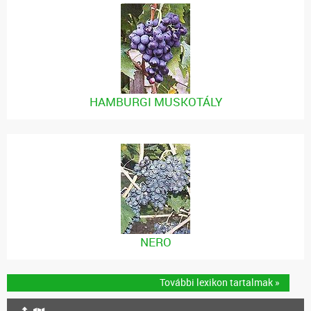
HAMBURGI MUSKOTÁLY
NERO
További lexikon tartalmak »