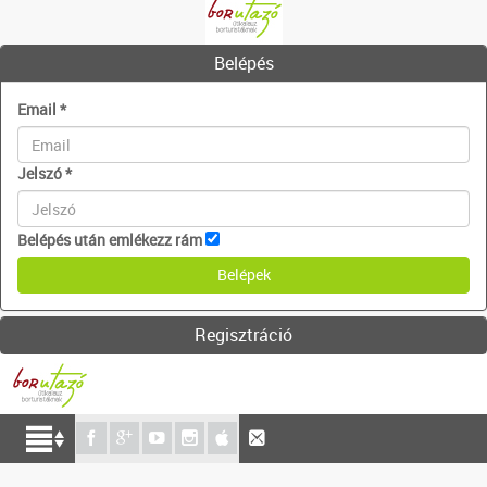
Belépés
Email
*
Jelszó
*
Belépés után emlékezz rám
Regisztráció