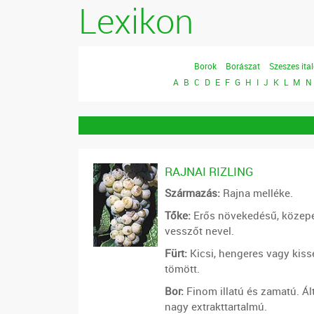
Lexikon
Borok
Borászat
Szeszes ita
A
B
C
D
E
F
G
H
I
J
K
L
M
N
RAJNAI RIZLING
Származás:
Rajna melléke.
Tőke:
Erős növekedésű, közepe
vesszőt nevel.
Fürt:
Kicsi, hengeres vagy kiss
tömött.
Bor:
Finom illatú és zamatú. Á
nagy extrakttartalmú.