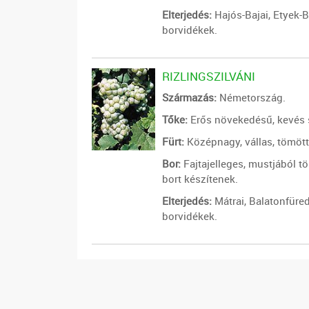
Elterjedés:
Hajós-Bajai, Etyek-
borvidékek.
RIZLINGSZILVÁNI
Származás:
Németország.
Tőke:
Erős növekedésű, kevés s
Fürt:
Középnagy, vállas, tömött
Bor:
Fajtajelleges, mustjából tö
bort készítenek.
Elterjedés:
Mátrai, Balatonfüred
borvidékek.