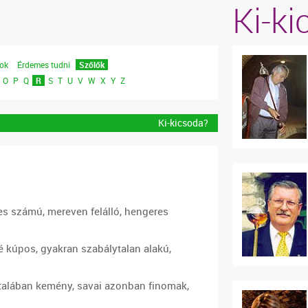
Ki-k
lok
Érdemes tudni
Szőlők
O
P
Q
R
S
T
U
V
W
X
Y
Z
Ki-kicsoda?
s számú, mereven felálló, hengeres
é kúpos, gyakran szabálytalan alakú,
ltalában kemény, savai azonban finomak,