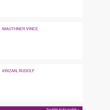
MAUTHNER VINCE
KRIZAN, RUDOLF
További ki-kicsodák »