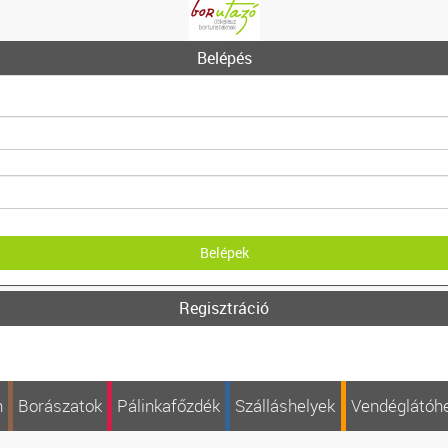
Belépés
Regisztráció
n
Borászatok
Pálinkafőzdék
Szálláshelyek
Vendéglátóh