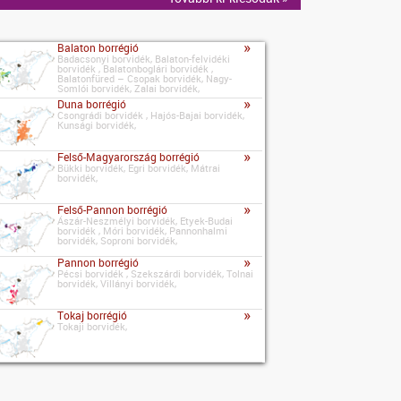
»
Balaton borrégió
Badacsonyi borvidék, Balaton-felvidéki
borvidék , Balatonboglári borvidék ,
Balatonfüred – Csopak borvidék, Nagy-
Somlói borvidék, Zalai borvidék,
»
Duna borrégió
Csongrádi borvidék , Hajós-Bajai borvidék,
Kunsági borvidék,
»
Felső-Magyarország borrégió
Bükki borvidék, Egri borvidék, Mátrai
borvidék,
»
Felső-Pannon borrégió
Ászár-Neszmélyi borvidék, Etyek-Budai
borvidék , Móri borvidék, Pannonhalmi
borvidék, Soproni borvidék,
»
Pannon borrégió
Pécsi borvidék , Szekszárdi borvidék, Tolnai
borvidék, Villányi borvidék,
»
Tokaj borrégió
Tokaji borvidék,