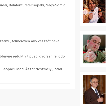
Budai, Balatonfüred-Csopaki, Nagy-Somlói
zámú, félmereven álló vesszőt nevel.
.
bbnyire reduktív típusú, gyorsan fejlődő
-Csopaki, Móri, Ászár-Neszmélyi, Zalai