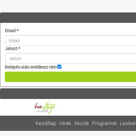
Email
*
Jelszó
*
Belépés után emlékezz rám
Kezdőlap
Hírek
Akciók
Programok
Lexiko