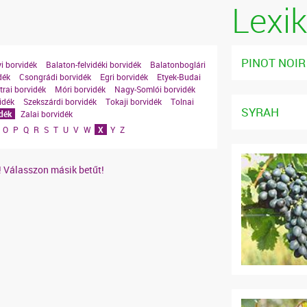
Lexi
PINOT NOIR
i borvidék
Balaton-felvidéki borvidék
Balatonboglári
dék
Csongrádi borvidék
Egri borvidék
Etyek-Budai
rai borvidék
Móri borvidék
Nagy-Somlói borvidék
idék
Szekszárdi borvidék
Tokaji borvidék
Tolnai
SYRAH
idék
Zalai borvidék
O
P
Q
R
S
T
U
V
W
X
Y
Z
! Válasszon másik betűt!