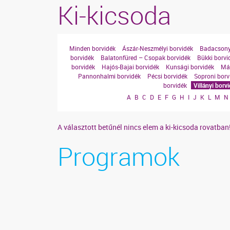
Ki-kicsoda
Minden borvidék
Ászár-Neszmélyi borvidék
Badacsony
borvidék
Balatonfüred – Csopak borvidék
Bükki borvi
borvidék
Hajós-Bajai borvidék
Kunsági borvidék
Mát
Pannonhalmi borvidék
Pécsi borvidék
Soproni borv
borvidék
Villányi borv
A
B
C
D
E
F
G
H
I
J
K
L
M
N
A választott betűnél nincs elem a ki-kicsoda rovatban
Programok