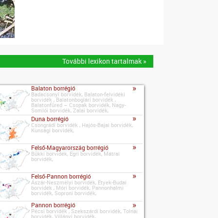
További lexikon tartalmak »
»
Balaton borrégió
Badacsonyi borvidék, Balaton-felvidéki
borvidék , Balatonboglári borvidék ,
Balatonfüred – Csopak borvidék, Nagy-
Somlói borvidék, Zalai borvidék,
»
Duna borrégió
Csongrádi borvidék , Hajós-Bajai borvidék,
Kunsági borvidék,
»
Felső-Magyarország borrégió
Bükki borvidék, Egri borvidék, Mátrai
borvidék,
»
Felső-Pannon borrégió
Ászár-Neszmélyi borvidék, Etyek-Budai
borvidék , Móri borvidék, Pannonhalmi
borvidék, Soproni borvidék,
»
Pannon borrégió
Pécsi borvidék , Szekszárdi borvidék, Tolnai
borvidék, Villányi borvidék,