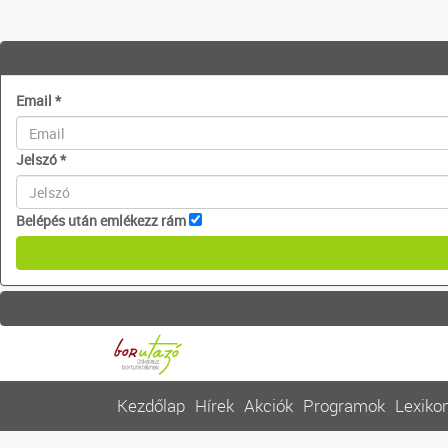
Email
*
Jelszó
*
Belépés után emlékezz rám
Kezdőlap
Hírek
Akciók
Programok
Lexiko