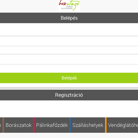
Belépés
Regisztráció
n
Borászatok
Pálinkafőzdék
Szálláshelyek
Vendéglátóh