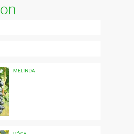
kon
MELINDA
KÓSA