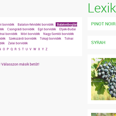
Lexi
PINOT NOIR
i borvidék
Balaton-felvidéki borvidék
Balatonboglári
dék
Csongrádi borvidék
Egri borvidék
Etyek-Budai
rai borvidék
Móri borvidék
Nagy-Somlói borvidék
idék
Szekszárdi borvidék
Tokaji borvidék
Tolnai
SYRAH
idék
Zalai borvidék
N
O
P
Q
R
S
T
U
V
W
X
Y
Z
! Válasszon másik betűt!