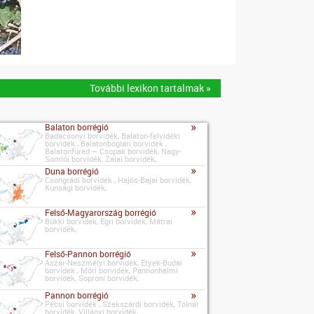
További lexikon tartalmak »
»
Balaton borrégió
Badacsonyi borvidék, Balaton-felvidéki
borvidék , Balatonboglári borvidék ,
Balatonfüred – Csopak borvidék, Nagy-
Somlói borvidék, Zalai borvidék,
»
Duna borrégió
Csongrádi borvidék , Hajós-Bajai borvidék,
Kunsági borvidék,
»
Felső-Magyarország borrégió
Bükki borvidék, Egri borvidék, Mátrai
borvidék,
»
Felső-Pannon borrégió
Ászár-Neszmélyi borvidék, Etyek-Budai
borvidék , Móri borvidék, Pannonhalmi
borvidék, Soproni borvidék,
»
Pannon borrégió
Pécsi borvidék , Szekszárdi borvidék, Tolnai
borvidék, Villányi borvidék,