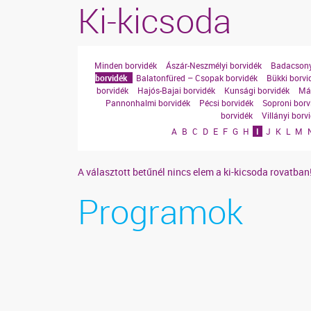
Ki-kicsoda
Minden borvidék
Ászár-Neszmélyi borvidék
Badacsony
borvidék
Balatonfüred – Csopak borvidék
Bükki borvi
borvidék
Hajós-Bajai borvidék
Kunsági borvidék
Mát
Pannonhalmi borvidék
Pécsi borvidék
Soproni borv
borvidék
Villányi borv
A
B
C
D
E
F
G
H
I
J
K
L
M
A választott betűnél nincs elem a ki-kicsoda rovatban
Programok