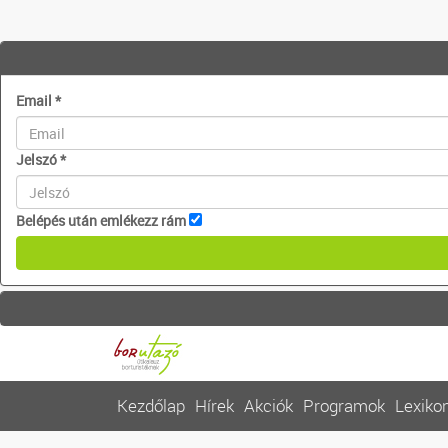
Email
*
Jelszó
*
Belépés után emlékezz rám
Kezdőlap
Hírek
Akciók
Programok
Lexiko