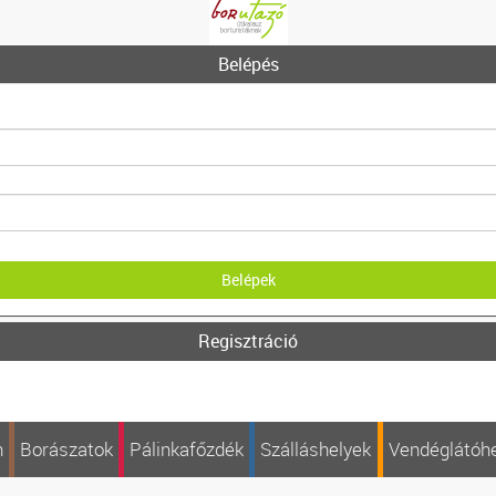
Belépés
Regisztráció
n
Borászatok
Pálinkafőzdék
Szálláshelyek
Vendéglátóh