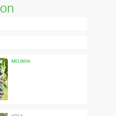
kon
MELINDA
KÓSA