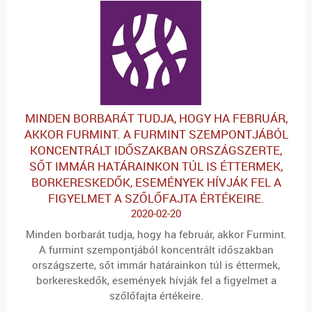
MINDEN BORBARÁT TUDJA, HOGY HA FEBRUÁR,
AKKOR FURMINT. A FURMINT SZEMPONTJÁBÓL
KONCENTRÁLT IDŐSZAKBAN ORSZÁGSZERTE,
SŐT IMMÁR HATÁRAINKON TÚL IS ÉTTERMEK,
BORKERESKEDŐK, ESEMÉNYEK HÍVJÁK FEL A
FIGYELMET A SZŐLŐFAJTA ÉRTÉKEIRE.
2020-02-20
Minden borbarát tudja, hogy ha február, akkor Furmint.
A furmint szempontjából koncentrált időszakban
országszerte, sőt immár határainkon túl is éttermek,
borkereskedők, események hívják fel a figyelmet a
szőlőfajta értékeire.