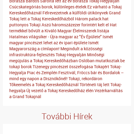
Borásza
Bárdos Sarolta lett az év borásza Tokaj-Hegyalján
Csúcskategóriás borok, különleges ételek
Ez várható a Tokaj
Kereskedőháznál
Félrevezetnek a külföldi útikönyvek
Grand
Tokaj lett a Tokaj Kereskedőházból
Három palack hat
puttonyos Tokaji Aszú háromszázezer forintért kelt el
Hat
termékkel bővült a Kiváló Magyar Élelmiszerek listája
Hatalmas világsiker - Újra magyar az "Év Épülete"
Ismét
magyar pincészet lehet az év ipari épülete
Ismét
Magyarország a címlapon!
Megindult a közösségi
infrastruktúra-fejlesztés Tokaj-Hegyalján
Minőségi
megújulás a Tokaj Kereskedőházban
Oslóban mutatkoztak be
tokaji borok
Tizenegy pincészet összefogása Tokajért
Tokaj-
Hegyalja Piac és Zemplén Fesztivál, Fröccs bár és Bordalok –
mind egy napon a Disznókőnél!
Tokaji, rekordáron
Tőkeemelés a Tokaj Kereskedőháznál
Történeti táj lett Tokaj-
hegyalja
Új vezető a Tokaj Kereskedőház élén
Vezérkarváltás
a Grand Tokajnál
További Hírek