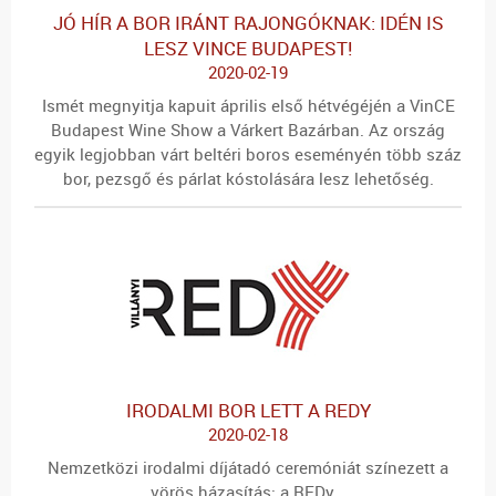
JÓ HÍR A BOR IRÁNT RAJONGÓKNAK: IDÉN IS
LESZ VINCE BUDAPEST!
2020-02-19
Ismét megnyitja kapuit április első hétvégéjén a VinCE
Budapest Wine Show a Várkert Bazárban. Az ország
egyik legjobban várt beltéri boros eseményén több száz
bor, pezsgő és párlat kóstolására lesz lehetőség.
IRODALMI BOR LETT A REDY
2020-02-18
Nemzetközi irodalmi díjátadó ceremóniát színezett a
vörös házasítás: a REDy.