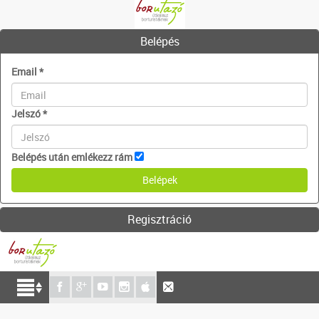
Belépés
Email
*
Jelszó
*
Belépés után emlékezz rám
Regisztráció