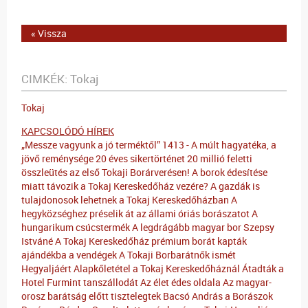
« Vissza
CIMKÉK:
Tokaj
Tokaj
KAPCSOLÓDÓ HÍREK
„Messze vagyunk a jó terméktől”
1413 - A múlt hagyatéka, a
jövő reménysége
20 éves sikertörténet
20 millió feletti
összleütés az első Tokaji Borárverésen!
A borok édesítése
miatt távozik a Tokaj Kereskedőház vezére?
A gazdák is
tulajdonosok lehetnek a Tokaj Kereskedőházban
A
hegyközséghez préselik át az állami óriás borászatot
A
hungarikum csúcstermék
A legdrágább magyar bor Szepsy
Istváné
A Tokaj Kereskedőház prémium borát kapták
ajándékba a vendégek
A Tokaji Borbarátnők ismét
Hegyaljáért
Alapkőletétel a Tokaj Kereskedőháznál
Átadták a
Hotel Furmint tanszállodát
Az élet édes oldala
Az magyar-
orosz barátság előtt tisztelegtek
Bacsó András a Borászok