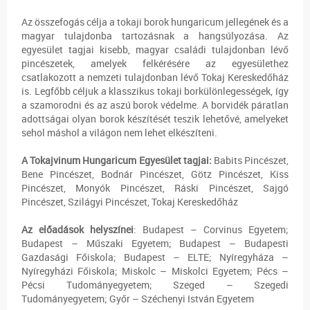
Az összefogás célja a tokaji borok hungaricum jellegének és a
magyar tulajdonba tartozásnak a hangsúlyozása. Az
egyesület tagjai kisebb, magyar családi tulajdonban lévő
pincészetek, amelyek felkérésére az egyesülethez
csatlakozott a nemzeti tulajdonban lévő Tokaj Kereskedőház
is. Legfőbb céljuk a klasszikus tokaji borkülönlegességek, így
a szamorodni és az aszú borok védelme. A borvidék páratlan
adottságai olyan borok készítését teszik lehetővé, amelyeket
sehol máshol a világon nem lehet elkészíteni.
A Tokajvinum Hungaricum Egyesület tagjai:
Babits Pincészet,
Bene Pincészet, Bodnár Pincészet, Götz Pincészet, Kiss
Pincészet, Monyók Pincészet, Ráski Pincészet, Sajgó
Pincészet, Szilágyi Pincészet, Tokaj Kereskedőház
Az előadások helyszínei
: Budapest – Corvinus Egyetem;
Budapest – Műszaki Egyetem; Budapest – Budapesti
Gazdasági Főiskola; Budapest – ELTE; Nyíregyháza –
Nyíregyházi Főiskola; Miskolc – Miskolci Egyetem; Pécs –
Pécsi Tudományegyetem; Szeged – Szegedi
Tudományegyetem; Győr – Széchenyi István Egyetem