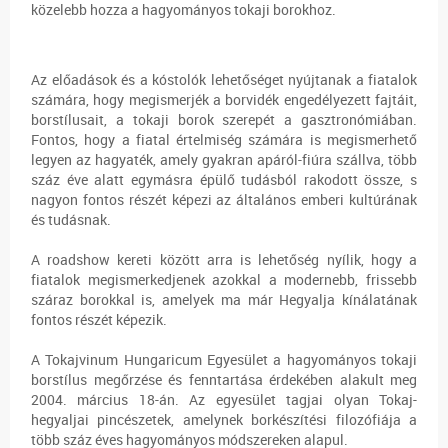
közelebb hozza a hagyományos tokaji borokhoz.
Az előadások és a kóstolók lehetőséget nyújtanak a fiatalok
számára, hogy megismerjék a borvidék engedélyezett fajtáit,
borstílusait, a tokaji borok szerepét a gasztronómiában.
Fontos, hogy a fiatal értelmiség számára is megismerhető
legyen az hagyaték, amely gyakran apáról-fiúra szállva, több
száz éve alatt egymásra épülő tudásból rakodott össze, s
nagyon fontos részét képezi az általános emberi kultúrának
és tudásnak.
A roadshow kereti között arra is lehetőség nyílik, hogy a
fiatalok megismerkedjenek azokkal a modernebb, frissebb
száraz borokkal is, amelyek ma már Hegyalja kínálatának
fontos részét képezik.
A Tokajvinum Hungaricum Egyesület a hagyományos tokaji
borstílus megőrzése és fenntartása érdekében alakult meg
2004. március 18-án. Az egyesület tagjai olyan Tokaj-
hegyaljai pincészetek, amelynek borkészítési filozófiája a
több száz éves hagyományos módszereken alapul.