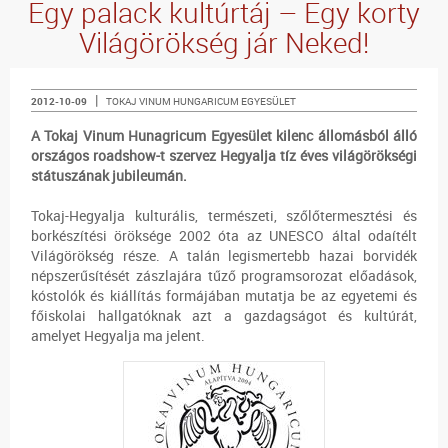
Egy palack kultúrtáj – Egy korty
Világörökség jár Neked!
|
2012-10-09
TOKAJ VINUM HUNGARICUM EGYESÜLET
A Tokaj Vinum Hunagricum Egyesület kilenc állomásból álló
országos roadshow-t szervez Hegyalja tíz éves világörökségi
státuszának jubileumán.
Tokaj-Hegyalja kulturális, természeti, szőlőtermesztési és
borkészítési öröksége 2002 óta az UNESCO által odaítélt
Világörökség része. A talán legismertebb hazai borvidék
népszerűsítését zászlajára tűző programsorozat előadások,
kóstolók és kiállítás formájában mutatja be az egyetemi és
főiskolai hallgatóknak azt a gazdagságot és kultúrát,
amelyet Hegyalja ma jelent.