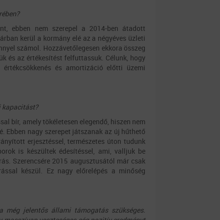
krében?
orint, ebben nem szerepel a 2014-ben átadott
árban kerül a kormány elé az a négyéves üzleti
igénnyel számol. Hozzávetőlegesen ekkora összeg
 és az értékesítést felfuttassuk. Célunk, hogy
 értékcsökkenés és amortizáció előtti üzemi
i kapacitást?
sal bír, amely tökéletesen elegendő, hiszen nem
. Ebben nagy szerepet játszanak az új hűthető
ányított erjesztéssel, természetes úton tudunk
orok is készültek édesítéssel, ami, valljuk be
járás. Szerencsére 2015 augusztusától már csak
árással készül. Ez nagy előrelépés a minőség
 még jelentős állami támogatás szükséges.
egy masszívan veszteséges cég pozitív eredményt