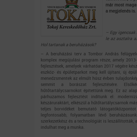
már most magas 
a megjelenés is.
– Egy igencsak 
le az asztalra 
Hol tartanak a beruházások?
– A beruházási terv a Tombor András felügyelőb
komplex megújulási program része, amely 2013-ba
fejlesztések, amelyek várhatóan 2017 végére kész
eszköz- és épületparkot meg kell újítani, új épül
menedzsmentek az elmúlt húsz évben tulajdonképp
semmit a borászat fejlesztésére. Elsőké
hűtőtartálycsarnokot építettünk meg. Ez az ala
párhuzamos fejlesztést indítunk el: moderniz
készáruraktárt, elkészül a hűtőtartálycsarnok más
teljes borvidéket bemutató látogatóközponto
legfontosabb, folyamatban lévő beruházásun
szerkezetkész és a technológiát is leszállítottá
indulhat meg a munka.