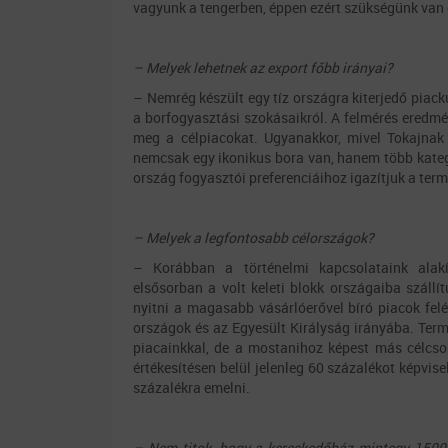
vagyunk a tengerben, éppen ezért szükségünk van eg
– Melyek lehetnek az export főbb irányai?
– Nemrég készült egy tíz országra kiterjedő piac
a borfogyasztási szokásaikról. A felmérés eredmé
meg a célpiacokat. Ugyanakkor, mivel Tokajnak 
nemcsak egy ikonikus bora van, hanem több kategó
ország fogyasztói preferenciáihoz igazítjuk a ter
– Melyek a legfontosabb célországok?
– Korábban a történelmi kapcsolataink alakí
elsősorban a volt keleti blokk országaiba száll
nyitni a magasabb vásárlóerővel bíró piacok fel
országok és az Egyesült Királyság irányába. Ter
piacainkkal, de a mostanihoz képest más célcso
értékesítésen belül jelenleg 60 százalékot képvise
százalékra emelni.
– Nem titok, hogy a kereskedőház mintegy 1500 