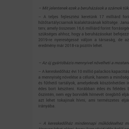
– Mit jelentenek ezek a beruházások a számok tü
– A teljes fejlesztési keretünk 17 milliárd f
hűtőtartálycsarnok kialakításának költsége. Janu
terv, amely összesen 16,6 milliárd forint forrás
szükséges ahhoz, hogy a beruházásokat befejezzük
2019-re nyereségessé váljon a társaság, de az
eredmény már 2018-ra pozitív lehet.
– Az új gyártóbázis mennyivel növelheti a mostan
– A kereskedőház évi 10 millió palackos kapacitás
a mennyiség növelése a célunk, hanem a minőségé
és fűthető tartályok, amelyeknek köszönhetően ir
édes bort készíteni. Korábban édes és félédes b
őszintén, nem egy borvidék hírnevét öregbítő el
azt lehet tokajinak hívni, ami természetes elj
irányába.
– A kereskedőház mindennapi működéséhez ma
Hogyan lehet elérni, hogy ilyen rövid időn belül 