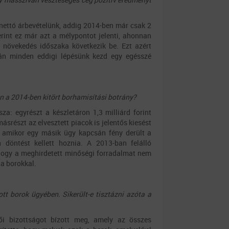
 nettó árbevételünk, addig 2014-ben már csak 2
erint ez már azt a mélypontot jelenti, ahonnan
s növekedés időszaka következik be. Ezt azért
kán minden eddigi lépésünk kezd egy egésszé
n a 2014-ben kitört borhamisítási botrány?
za: egyrészt a készletáron 1,3 milliárd forint
ásrészt az elvesztett piacok is jelentős kiesést
amikor egy másik ügy kapcsán fény derült a
n döntést kellett hoznia. A 2013-ban felálló
 hogy a meghirdetett minőségi forradalmat nem
 a borokkal.
tt borok ügyében. Sikerült-e tisztázni azóta a
ői bizottságot bízott meg, amely az összes