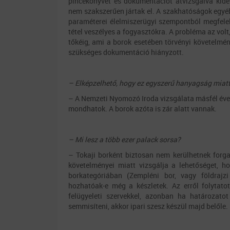
pincekönyvet és dokumentációt átvizsgálva kide
nem szakszerűen jártak el. A szakhatóságok egyéb
paraméterei élelmiszerügyi szempontból megfelel
tétel veszélyes a fogyasztókra. A probléma az vol
tőkéig, ami a borok esetében törvényi követelm
szükséges dokumentáció hiányzott.
– Elképzelhető, hogy ez egyszerű hanyagság miatt
– A Nemzeti Nyomozó Iroda vizsgálata másfél éve 
mondhatok. A borok azóta is zár alatt vannak.
– Mi lesz a több ezer palack sorsa?
– Tokaji borként biztosan nem kerülhetnek forg
követelményei miatt vizsgálja a lehetőséget, 
borkategóriában (Zempléni bor, vagy földrajz
hozhatóak-e még a készletek. Az erről folytato
felügyeleti szervekkel, azonban ha határozatot
semmisíteni, akkor ipari szesz készül majd belőle.