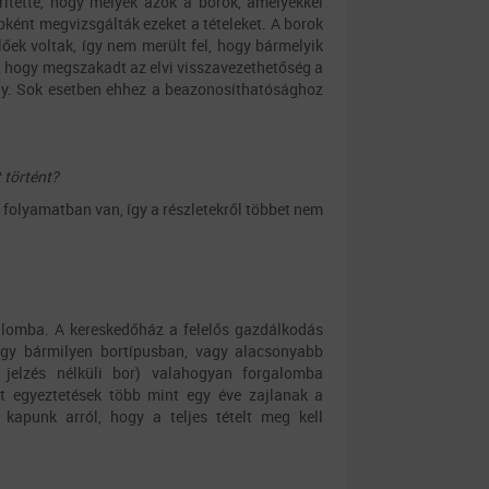
rítette, hogy melyek azok a borok, amelyekkel
ként megvizsgálták ezeket a tételeket. A borok
őek voltak, így nem merült fel, hogy bármelyik
t, hogy megszakadt az elvi visszavezethetőség a
ény. Sok esetben ehhez a beazonosíthatósághoz
 történt?
folyamatban van, így a részletekről többet nem
alomba. A kereskedőház a felelős gazdálkodás
hogy bármilyen bortípusban, vagy alacsonyabb
i jelzés nélküli bor) valahogyan forgalomba
tt egyeztetések több mint egy éve zajlanak a
 kapunk arról, hogy a teljes tételt meg kell