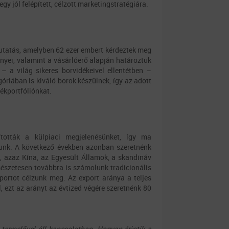
y jól felépített, célzott marketingstratégiára.
kutatás, amelyben 62 ezer embert kérdeztek meg
nyei, valamint a vásárlóerő alapján határoztuk
– a világ sikeres borvidékeivel ellentétben –
riában is kiváló borok készülnek, így az adott
mékportfóliónkat.
tották a külpiaci megjelenésünket, így ma
ítunk. A következő években azonban szeretnénk
é, azaz Kína, az Egyesült Államok, a skandináv
mészetesen továbbra is számolunk tradicionális
portot célzunk meg. Az export aránya a teljes
l, ezt az arányt az évtized végére szeretnénk 80
termelővel áll kapcsolatban. Hogyan érintik a