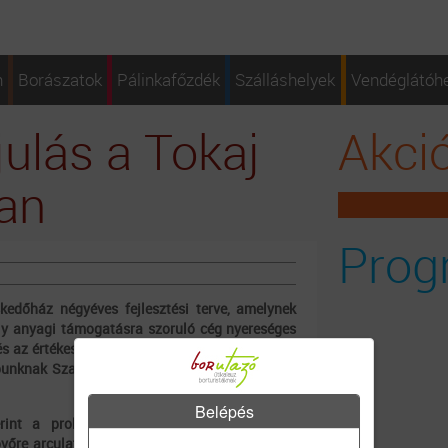
n
Borászatok
Pálinkafőzdék
Szálláshelyek
Vendéglátóh
ulás a Tokaj
Akci
an
Prog
edőház négyéves fejlesztési terve, amelynek
y anyagi támogatásra szoruló cég nyereséges
s az értékesítés felfutásához azonban további
punknak Szappanos Péter, az állami tulajdonú
Belépés
int a problémákkal terhelt múlttal végleg
jövőre arculatot váltó cég termékei minőségben