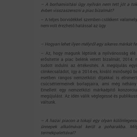
– A borhamisítási ügy nyilván nem tett jót a tok
évben visszaszerezni a piac bizalmát?
– A teljes borvidékkel szemben csökkent valamely
nem volt érezhető hatással az ügy.
– Hogyan lehet ilyen mélyről egy sikeres márkát fe
– Az, hogy magunk léptünk a nyilvánosság elé é
erősítette a piac belénk vetett bizalmát, 2014
tudott indulni az értékesítés. A megújulás eg
címkecsaládot, így a 2014-es, kiváló minőségű b
esetben rangos nemzetközi díjakkal is elismert
csúcséttermeinek borlapjaira, ami még néhány é
Emellett egy nemzetközi márkaépítő konzorciu
megújulást. Az idén válik véglegessé és publikuss
váltunk.
– A hazai piacon a tokaji egy olyan különlegess
ünnepek alkalmával kerül a poharakba. Mi
termékpalettával?