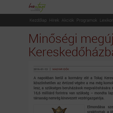
Kezdőlap
Hírek
Akciók
Programok
Lexiko
Minőségi megúj
Kereskedőházb
|
2016-01-13
MAGYAR IDŐK
A napokban kerül a kormány elé a Tokaj Keresk
köszönhetően az évtized végére a ma még komol
lesz, a szükséges beruházások megvalósítására é
16,6 milliárd forintra van szükség – mondta la
társaság nemrég kinevezett vezérigazgatója.
Elmondása szer
szakítottak, a 