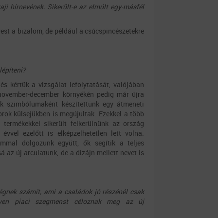
aji hírnevének. Sikerült-e az elmúlt egy-másfél
est a bizalom, de például a csúcspincészetekre
lépíteni?
s kértük a vizsgálat lefolytatását, valójában
. november-december környékén pedig már újra
yik szimbólumaként készítettünk egy átmeneti
orok külsejükben is megújultak. Ezekkel a több
 termékekkel sikerült felkerülnünk az ország
vvel ezelőtt is elképzelhetetlen lett volna.
mmal dolgozunk együtt, ők segítik a teljes
á az új arculatunk, de a dizájn mellett nevet is
égnek számít, ami a családok jó részénél csak
lyen piaci szegmenst céloznak meg az új