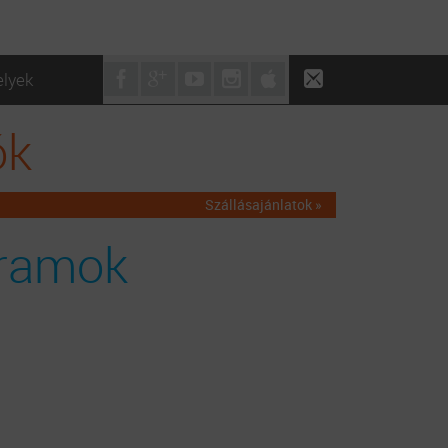
elyek
ók
Szállásajánlatok »
ramok