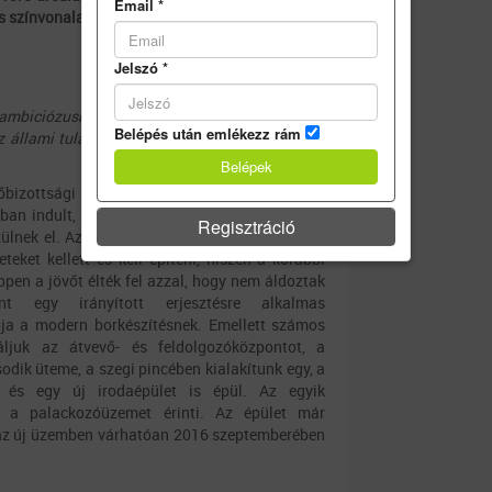
Email
*
színvonalat képviselnek, ehhez igazodik majd
Jelszó
*
ambiciózusnak mondható fejlesztési tervet tett
Belépés után emlékezz rám
az állami tulajdonban lévő Tokaj Kereskedőház.
izottsági elnök irányítása alatt kidolgozott
n indult, de igazi lendületet tavaly vettek a
Regisztráció
ülnek el. Az előttünk álló három évben a teljes
eteket kellett és kell építeni, hiszen a korábbi
en a jövőt élték fel azzal, hogy nem áldoztak
nt egy irányított erjesztésre alkalmas
pja a modern borkészítésnek. Emellett számos
áljuk az átvevő- és feldolgozóközpontot, a
odik üteme, a szegi pincében kialakítunk egy, a
t és egy új irodaépület is épül. Az egyik
k a palackozóüzemet érinti. Az épület már
k, az új üzemben várhatóan 2016 szeptemberében