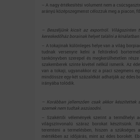
– A nagy értékesítési volument nem a csúcsgasztr
arányú középszegmenst célozzuk meg a piacon, fől
– Beszéljünk kicsit az exportról. Világszinten 
kereskedőház borainak helyet találni a kínálatban
– A tokajinak különleges helye van a világ borpia
tudnak versenyre kelni a feltörekvő borterm
tankönyvben szerepel és megkerülhetetlen része
szakemberek szinte kivétel nélkül ismerik. Az éd
van a tokaji, ugyanakkor ez a piaci szegmens eg
mindössze egy-két százalékát adhatják az édes b
irányába tolódik.
– Korábban jellemzően csak akkor készítettek s
szemek nem tudtak aszúsodni.
– Szakértői vélemények szerint a termőhelyi a
világszínvonalú száraz borokat készítsünk. R
teremteni a termelésben, hiszen a szükséges 
mértékben az időjárás, mint az édes borokét.