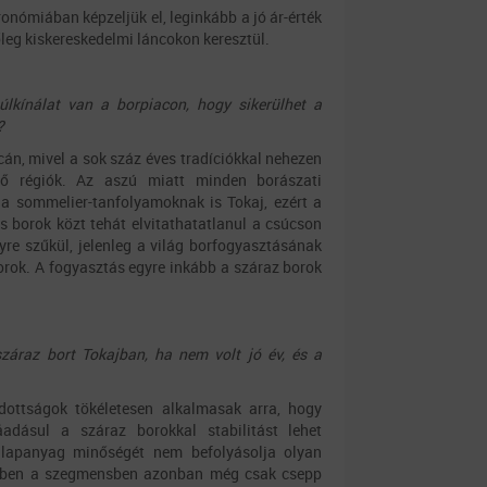
onómiában képzeljük el, leginkább a jó ár-érték
eg kiskereskedelmi láncokon keresztül.
túlkínálat van a borpiacon, hogy sikerülhet a
?
cán, mivel a sok száz éves tradíciókkal nehezen
elő régiók. Az aszú miatt minden borászati
 a sommelier-tanfolyamoknak is Tokaj, ezért a
es borok közt tehát elvitathatatlanul a csúcson
yre szűkül, jelenleg a világ borfogyasztásának
orok. A fogyasztás egyre inkább a száraz borok
záraz bort Tokajban, ha nem volt jó év, és a
dottságok tökéletesen alkalmasak arra, hogy
áadásul a száraz borokkal stabilitást lehet
alapanyag minőségét nem befolyásolja olyan
 Ebben a szegmensben azonban még csak csepp