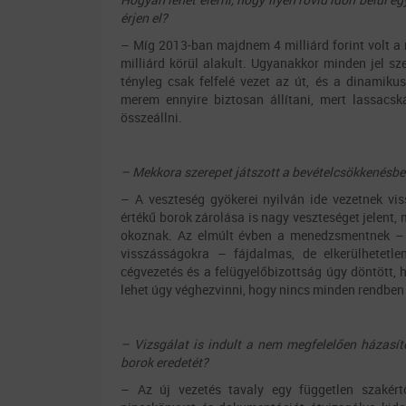
érjen el?
– Míg 2013-ban majdnem 4 milliárd forint volt a
milliárd körül alakult. Ugyanakkor minden jel sz
tényleg csak felfelé vezet az út, és a dinamiku
merem ennyire biztosan állítani, mert lassacs
összeállni.
– Mekkora szerepet játszott a bevételcsökkenésbe
– A veszteség gyökerei nyilván ide vezetnek viss
értékű borok zárolása is nagy veszteséget jelent, m
okoznak. Az elmúlt évben a menedzsmentnek – 
visszásságokra – fájdalmas, de elkerülhetetle
cégvezetés és a felügyelőbizottság úgy döntött,
lehet úgy véghezvinni, hogy nincs minden rendben
– Vizsgálat is indult a nem megfelelően házasíto
borok eredetét?
– Az új vezetés tavaly egy független szakért