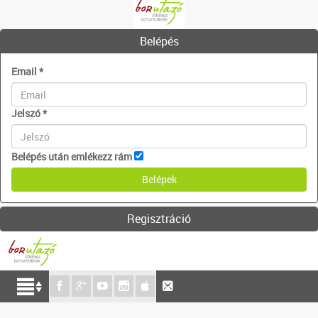
Belépés
Email
*
Jelszó
*
Belépés után emlékezz rám
Regisztráció