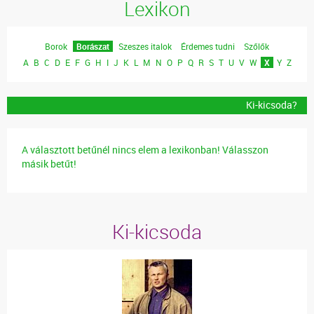
Lexikon
Borok
Borászat
Szeszes italok
Érdemes tudni
Szőlők
A
B
C
D
E
F
G
H
I
J
K
L
M
N
O
P
Q
R
S
T
U
V
W
X
Y
Z
Ki-kicsoda?
A választott betűnél nincs elem a lexikonban! Válasszon
másik betűt!
Ki-kicsoda