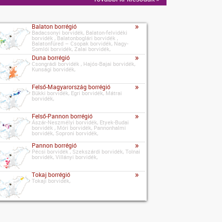
»
Balaton borrégió
Badacsonyi borvidék, Balaton-felvidéki
borvidék , Balatonboglári borvidék ,
Balatonfüred – Csopak borvidék, Nagy-
Somlói borvidék, Zalai borvidék,
»
Duna borrégió
Csongrádi borvidék , Hajós-Bajai borvidék,
Kunsági borvidék,
»
Felső-Magyarország borrégió
Bükki borvidék, Egri borvidék, Mátrai
borvidék,
»
Felső-Pannon borrégió
Ászár-Neszmélyi borvidék, Etyek-Budai
borvidék , Móri borvidék, Pannonhalmi
borvidék, Soproni borvidék,
»
Pannon borrégió
Pécsi borvidék , Szekszárdi borvidék, Tolnai
borvidék, Villányi borvidék,
»
Tokaj borrégió
Tokaji borvidék,