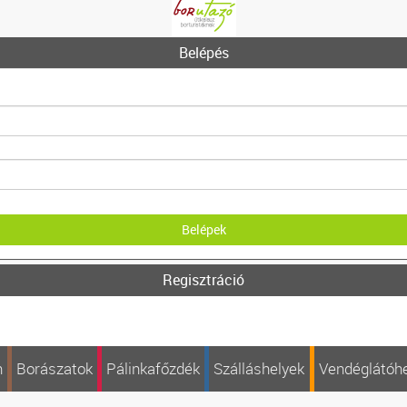
Belépés
Regisztráció
n
Borászatok
Pálinkafőzdék
Szálláshelyek
Vendéglátóh