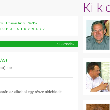
Ki-k
lok
Érdemes tudni
Szőlők
N
O
P
Q
R
S
T
U
V
W
X
Y
Z
Ki-kicsoda?
ÁS)
tt) bor.
során az alkohol egy része aldehiddé