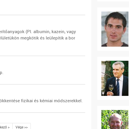
derítőanyagok (Pl. albumin, kazein, vagy
lületükön megkötik és leülepítik a bor
p.
ökkentése fizikai és kémiai módszerekkel.
kező >
Vége >>