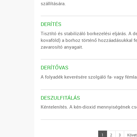
szállítására.
DERÍTÉS
Tisztító és stabilizáló borkezelési eljárás. A 
kovaföld) a borhoz történő hozzáadásukkal fe
zavarosító anyagait.
DERÍTŐVAS
A folyadék keverésére szolgáló fa- vagy fémla
DESZULFITÁLÁS
Kéntelenítés. A kén-dioxid mennyiségének cs
1
2
3
Követ