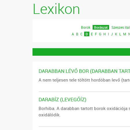
Lexikon
Borok
Borászat
Szeszes ita
A
B
C
D
E
F
G
H
I
J
K
L
M
DARABBAN LÉVŐ BOR (DARABBAN TART
A nem teljesen tele töltött hordóban levő (tarto
DARABÍZ (LEVEGŐÍZ)
Borhiba. A darabban tartott borok oxidációja 
oxidálódik.