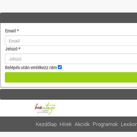
Email
*
Jelszó
*
Belépés után emlékezz rám
Kezdőlap
Hírek
Akciók
Programok
Lexiko