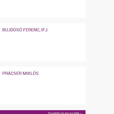
BUJDOSÓ FERENC, IFJ.
PRÁCSER MIKLÓS
További ki-kicsodák »